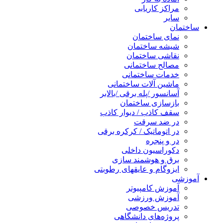
مراکز کاریابی
سایر
ساختمان
نمای ساختمان
شیشه ساختمان
نقاشی ساختمان
مصالح ساختمانی
خدمات ساختمانی
ماشین آلات ساختمانی
آسانسور /پله برقی /بالابر
بازسازی ساختمان
سقف کاذب / دیوار کاذب
در ضد سرقت
در اتوماتیک / کرکره برقی
در و پنجره
دکوراسیون داخلی
برق و هوشمند سازی
ایزوگام و عایقهای رطوبتی
آموزشی
آموزش کامپیوتر
آموزش ورزشی
تدریس خصوصی
پروژه‌های دانشگاهی