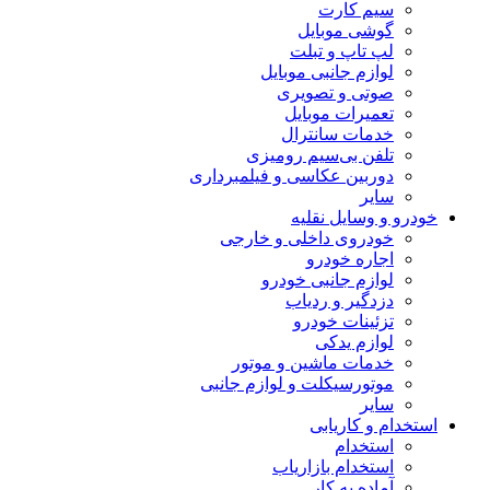
سیم کارت
گوشی موبایل
لپ تاپ و تبلت
لوازم جانبی موبایل
صوتی و تصویری
تعمیرات موبایل
خدمات سانترال
تلفن بی‌سیم رومیزی
دوربین عکاسی و فیلمبرداری
سایر
خودرو و وسایل نقلیه
خودروی داخلی و خارجی
اجاره خودرو
لوازم جانبی خودرو
دزدگیر و ردیاب
تزئینات خودرو
لوازم یدکی
خدمات ماشین و موتور
موتورسیکلت و لوازم جانبی
سایر
استخدام و کاریابی
استخدام
استخدام بازاریاب
آماده به کار