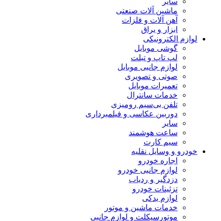
سایر
ماشین آلات صنعتی
آهن آلات و فلزات
ابزار و یراق
لوازم الکترونیکی
گوشی موبایل
لپ تاپ و تبلت
لوازم جانبی موبایل
صوتی و تصویری
تعمیرات موبایل
خدمات سانترال
تلفن بی‌سیم رومیزی
دوربین عکاسی و فیلمبرداری
سایر
ساعت هوشمند
سیم کارت
خودرو و وسایل نقلیه
اجاره خودرو
لوازم جانبی خودرو
دزدگیر و ردیاب
تزئینات خودرو
لوازم یدکی
خدمات ماشین و موتور
موتورسیکلت و لوازم جانبی