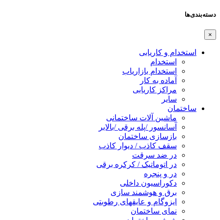
دسته‌بندی‌ها
×
استخدام و کاریابی
استخدام
استخدام بازاریاب
آماده به کار
مراکز کاریابی
سایر
ساختمان
ماشین آلات ساختمانی
آسانسور /پله برقی /بالابر
بازسازی ساختمان
سقف کاذب / دیوار کاذب
در ضد سرقت
در اتوماتیک / کرکره برقی
در و پنجره
دکوراسیون داخلی
برق و هوشمند سازی
ایزوگام و عایقهای رطوبتی
نمای ساختمان