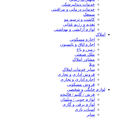
خدمات دندانپزشکی
خدمات درمانی و مراقبتی
سمعک
کاشت و ترمیم مو
تغذیه و رژیم غذایی
لوازم آرایشی و بهداشتی
املاک
اجاره مسکونی
اجاره اتاق و پانسیون
زمین و باغ
ملک صنعتی
مشاور املاک
ویلا
سایر خدمات املاک
فروش اداری و تجاری
اجاره اداری و تجاری
فروش مسکونی
لوازم خانگی و شخصی
فرش / گلیم / قالیچه
لوازم چوبی / مبلمان
لوازم برقی و گازی
اسباب بازی
سایر