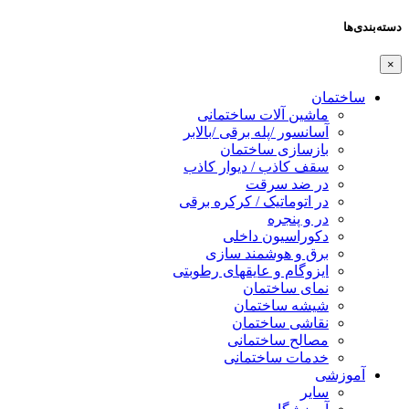
دسته‌بندی‌ها
×
ساختمان
ماشین آلات ساختمانی
آسانسور /پله برقی /بالابر
بازسازی ساختمان
سقف کاذب / دیوار کاذب
در ضد سرقت
در اتوماتیک / کرکره برقی
در و پنجره
دکوراسیون داخلی
برق و هوشمند سازی
ایزوگام و عایقهای رطوبتی
نمای ساختمان
شیشه ساختمان
نقاشی ساختمان
مصالح ساختمانی
خدمات ساختمانی
آموزشی
سایر