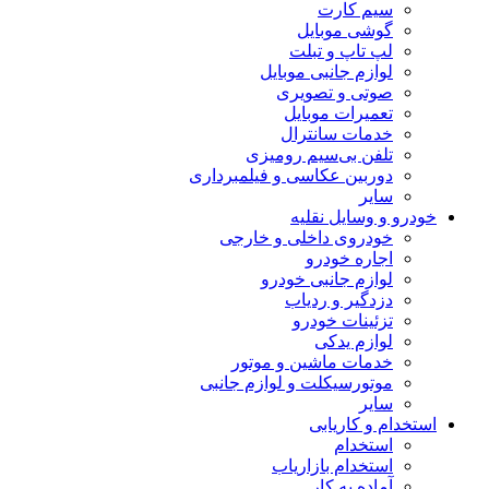
سیم کارت
گوشی موبایل
لپ تاپ و تبلت
لوازم جانبی موبایل
صوتی و تصویری
تعمیرات موبایل
خدمات سانترال
تلفن بی‌سیم رومیزی
دوربین عکاسی و فیلمبرداری
سایر
خودرو و وسایل نقلیه
خودروی داخلی و خارجی
اجاره خودرو
لوازم جانبی خودرو
دزدگیر و ردیاب
تزئینات خودرو
لوازم یدکی
خدمات ماشین و موتور
موتورسیکلت و لوازم جانبی
سایر
استخدام و کاریابی
استخدام
استخدام بازاریاب
آماده به کار