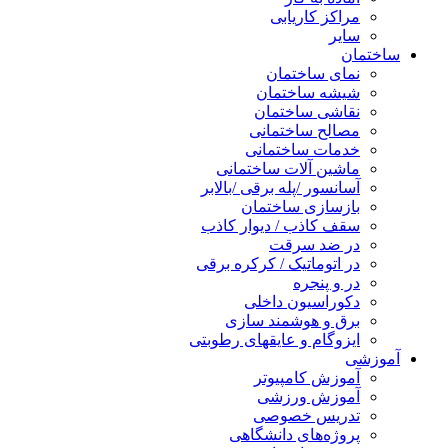
مراکز کاریابی
سایر
ساختمان
نمای ساختمان
شیشه ساختمان
نقاشی ساختمان
مصالح ساختمانی
خدمات ساختمانی
ماشین آلات ساختمانی
آسانسور /پله برقی /بالابر
بازسازی ساختمان
سقف کاذب / دیوار کاذب
در ضد سرقت
در اتوماتیک / کرکره برقی
در و پنجره
دکوراسیون داخلی
برق و هوشمند سازی
ایزوگام و عایقهای رطوبتی
آموزشی
آموزش کامپیوتر
آموزش ورزشی
تدریس خصوصی
پروژه‌های دانشگاهی