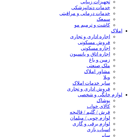
تجهیزات زیبایی
خدمات دندانپزشکی
خدمات درمانی و مراقبتی
سمعک
کاشت و ترمیم مو
املاک
اجاره اداری و تجاری
فروش مسکونی
اجاره مسکونی
اجاره اتاق و پانسیون
زمین و باغ
ملک صنعتی
مشاور املاک
ویلا
سایر خدمات املاک
فروش اداری و تجاری
لوازم خانگی و شخصی
پوشاک
کالای خواب
فرش / گلیم / قالیچه
لوازم چوبی / مبلمان
لوازم برقی و گازی
اسباب بازی
سایر