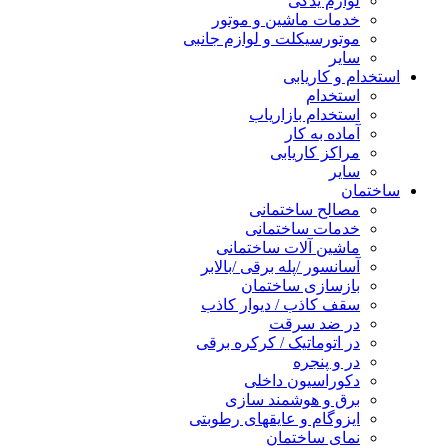
لوازم یدکی
خدمات ماشین و موتور
موتورسیکلت و لوازم جانبی
سایر
استخدام و کاریابی
استخدام
استخدام بازاریاب
آماده به کار
مراکز کاریابی
سایر
ساختمان
مصالح ساختمانی
خدمات ساختمانی
ماشین آلات ساختمانی
آسانسور /پله برقی /بالابر
بازسازی ساختمان
سقف کاذب / دیوار کاذب
در ضد سرقت
در اتوماتیک / کرکره برقی
در و پنجره
دکوراسیون داخلی
برق و هوشمند سازی
ایزوگام و عایقهای رطوبتی
نمای ساختمان