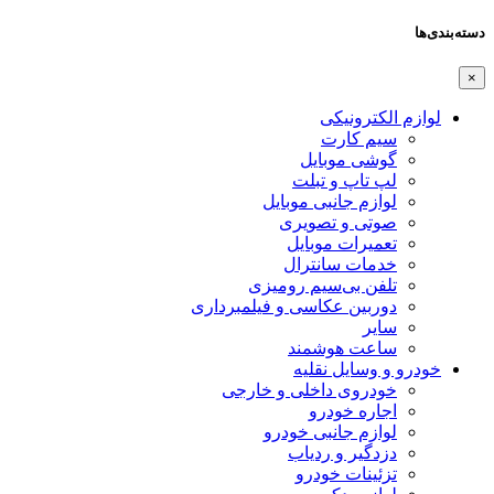
دسته‌بندی‌ها
×
لوازم الکترونیکی
سیم کارت
گوشی موبایل
لپ تاپ و تبلت
لوازم جانبی موبایل
صوتی و تصویری
تعمیرات موبایل
خدمات سانترال
تلفن بی‌سیم رومیزی
دوربین عکاسی و فیلمبرداری
سایر
ساعت هوشمند
خودرو و وسایل نقلیه
خودروی داخلی و خارجی
اجاره خودرو
لوازم جانبی خودرو
دزدگیر و ردیاب
تزئینات خودرو