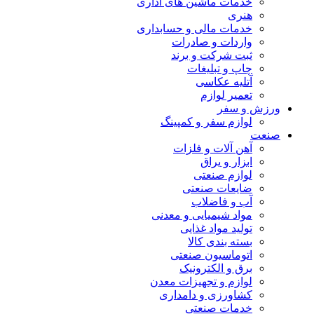
خدمات ماشین های اداری
هنری
خدمات مالی و حسابداری
واردات و صادرات
ثبت شرکت و برند
چاپ و تبلیغات
آتلیه عکاسی
تعمیر لوازم
ورزش و سفر
لوازم سفر و کمپینگ
صنعت
آهن آلات و فلزات
ابزار و یراق
لوازم صنعتی
ضایعات صنعتی
آب و فاضلاب
مواد شیمیایی و معدنی
تولید مواد غذایی
بسته بندی کالا
اتوماسیون صنعتی
برق و الکترونیک
لوازم و تجهیزات معدن
کشاورزی و دامداری
خدمات صنعتی