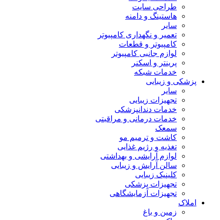
طراحی سایت
هاستینگ و دامنه
سایر
تعمیر و نگهداری کامپیوتر
کامپیوتر و قطعات
لوازم جانبی کامپیوتر
پرینتر و اسکنر
خدمات شبکه
پزشکی و زیبایی
سایر
تجهیزات زیبایی
خدمات دندانپزشکی
خدمات درمانی و مراقبتی
سمعک
کاشت و ترمیم مو
تغذیه و رژیم غذایی
لوازم آرایشی و بهداشتی
سالن آرایش و زیبایی
کلینیک زیبایی
تجهیزات پزشکی
تجهیزات آزمایشگاهی
املاک
زمین و باغ