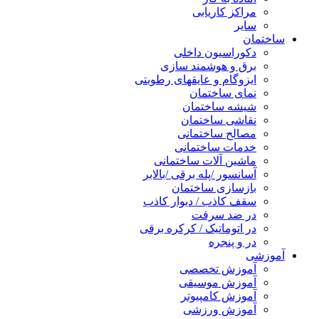
مراکز کاریابی
سایر
ساختمان
دکوراسیون داخلی
برق و هوشمند سازی
ایزوگام و عایقهای رطوبتی
نمای ساختمان
شیشه ساختمان
نقاشی ساختمان
مصالح ساختمانی
خدمات ساختمانی
ماشین آلات ساختمانی
آسانسور /پله برقی /بالابر
بازسازی ساختمان
سقف کاذب / دیوار کاذب
در ضد سرقت
در اتوماتیک / کرکره برقی
در و پنجره
آموزشی
آموزش تخصصی
آموزش موسیقی
آموزش کامپیوتر
آموزش ورزشی