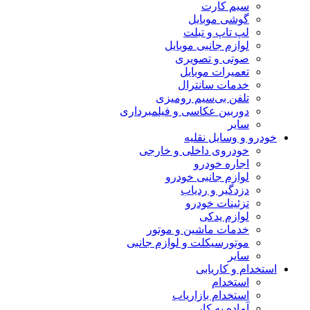
سیم کارت
گوشی موبایل
لپ تاپ و تبلت
لوازم جانبی موبایل
صوتی و تصویری
تعمیرات موبایل
خدمات سانترال
تلفن بی‌سیم رومیزی
دوربین عکاسی و فیلمبرداری
سایر
خودرو و وسایل نقلیه
خودروی داخلی و خارجی
اجاره خودرو
لوازم جانبی خودرو
دزدگیر و ردیاب
تزئینات خودرو
لوازم یدکی
خدمات ماشین و موتور
موتورسیکلت و لوازم جانبی
سایر
استخدام و کاریابی
استخدام
استخدام بازاریاب
آماده به کار