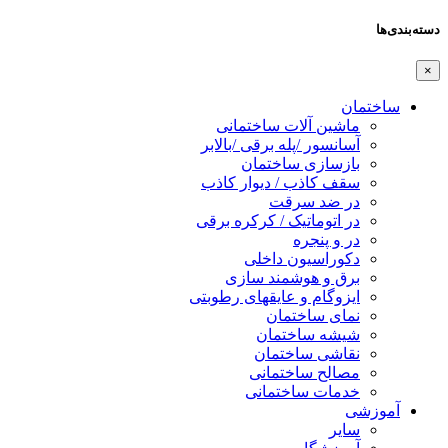
دسته‌بندی‌ها
×
ساختمان
ماشین آلات ساختمانی
آسانسور /پله برقی /بالابر
بازسازی ساختمان
سقف کاذب / دیوار کاذب
در ضد سرقت
در اتوماتیک / کرکره برقی
در و پنجره
دکوراسیون داخلی
برق و هوشمند سازی
ایزوگام و عایقهای رطوبتی
نمای ساختمان
شیشه ساختمان
نقاشی ساختمان
مصالح ساختمانی
خدمات ساختمانی
آموزشی
سایر