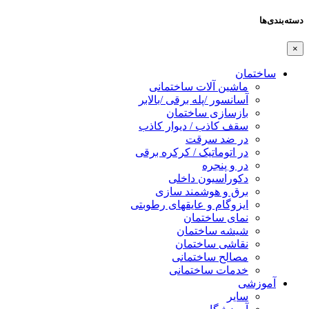
دسته‌بندی‌ها
×
ساختمان
ماشین آلات ساختمانی
آسانسور /پله برقی /بالابر
بازسازی ساختمان
سقف کاذب / دیوار کاذب
در ضد سرقت
در اتوماتیک / کرکره برقی
در و پنجره
دکوراسیون داخلی
برق و هوشمند سازی
ایزوگام و عایقهای رطوبتی
نمای ساختمان
شیشه ساختمان
نقاشی ساختمان
مصالح ساختمانی
خدمات ساختمانی
آموزشی
سایر