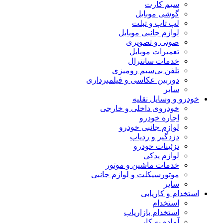
سیم کارت
گوشی موبایل
لپ تاپ و تبلت
لوازم جانبی موبایل
صوتی و تصویری
تعمیرات موبایل
خدمات سانترال
تلفن بی‌سیم رومیزی
دوربین عکاسی و فیلمبرداری
سایر
خودرو و وسایل نقلیه
خودروی داخلی و خارجی
اجاره خودرو
لوازم جانبی خودرو
دزدگیر و ردیاب
تزئینات خودرو
لوازم یدکی
خدمات ماشین و موتور
موتورسیکلت و لوازم جانبی
سایر
استخدام و کاریابی
استخدام
استخدام بازاریاب
آماده به کار