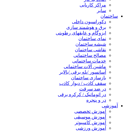
مراکز کاریابی
سایر
ساختمان
دکوراسیون داخلی
برق و هوشمند سازی
ایزوگام و عایقهای رطوبتی
نمای ساختمان
شیشه ساختمان
نقاشی ساختمان
مصالح ساختمانی
خدمات ساختمانی
ماشین آلات ساختمانی
آسانسور /پله برقی /بالابر
بازسازی ساختمان
سقف کاذب / دیوار کاذب
در ضد سرقت
در اتوماتیک / کرکره برقی
در و پنجره
آموزشی
آموزش تخصصی
آموزش موسیقی
آموزش کامپیوتر
آموزش ورزشی