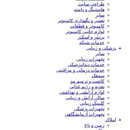
طراحی سایت
هاستینگ و دامنه
سایر
تعمیر و نگهداری کامپیوتر
کامپیوتر و قطعات
لوازم جانبی کامپیوتر
پرینتر و اسکنر
خدمات شبکه
پزشکی و زیبایی
سایر
تجهیزات زیبایی
خدمات دندانپزشکی
خدمات درمانی و مراقبتی
سمعک
کاشت و ترمیم مو
تغذیه و رژیم غذایی
لوازم آرایشی و بهداشتی
سالن آرایش و زیبایی
کلینیک زیبایی
تجهیزات پزشکی
تجهیزات آزمایشگاهی
املاک
زمین و باغ