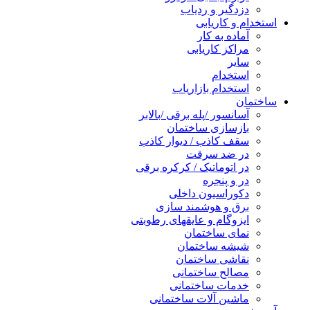
دزدگیر و ردیاب
استخدام و کاریابی
آماده به کار
مراکز کاریابی
سایر
استخدام
استخدام بازاریاب
ساختمان
آسانسور /پله برقی /بالابر
بازسازی ساختمان
سقف کاذب / دیوار کاذب
در ضد سرقت
در اتوماتیک / کرکره برقی
در و پنجره
دکوراسیون داخلی
برق و هوشمند سازی
ایزوگام و عایقهای رطوبتی
نمای ساختمان
شیشه ساختمان
نقاشی ساختمان
مصالح ساختمانی
خدمات ساختمانی
ماشین آلات ساختمانی