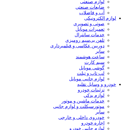
لوازم صنعتی
ضایعات صنعتی
آب و فاضلاب
لوازم الکترونیکی
صوتی و تصویری
تعمیرات موبایل
خدمات سانترال
تلفن بی‌سیم رومیزی
دوربین عکاسی و فیلمبرداری
سایر
ساعت هوشمند
سیم کارت
گوشی موبایل
لپ تاپ و تبلت
لوازم جانبی موبایل
خودرو و وسایل نقلیه
تزئینات خودرو
لوازم یدکی
خدمات ماشین و موتور
موتورسیکلت و لوازم جانبی
سایر
خودروی داخلی و خارجی
اجاره خودرو
لوازم جانبی خودرو