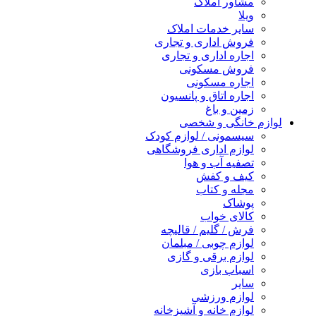
مشاور املاک
ویلا
سایر خدمات املاک
فروش اداری و تجاری
اجاره اداری و تجاری
فروش مسکونی
اجاره مسکونی
اجاره اتاق و پانسیون
زمین و باغ
لوازم خانگی و شخصی
سیسمونی / لوازم کودک
لوازم اداری فروشگاهی
تصفیه آب و هوا
کیف و کفش
مجله و کتاب
پوشاک
کالای خواب
فرش / گلیم / قالیچه
لوازم چوبی / مبلمان
لوازم برقی و گازی
اسباب بازی
سایر
لوازم ورزشی
لوازم خانه و آشپزخانه