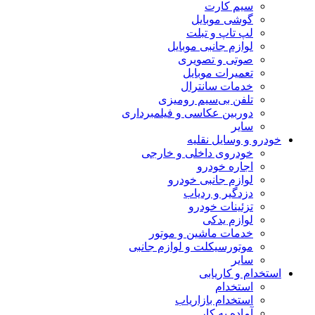
سیم کارت
گوشی موبایل
لپ تاپ و تبلت
لوازم جانبی موبایل
صوتی و تصویری
تعمیرات موبایل
خدمات سانترال
تلفن بی‌سیم رومیزی
دوربین عکاسی و فیلمبرداری
سایر
خودرو و وسایل نقلیه
خودروی داخلی و خارجی
اجاره خودرو
لوازم جانبی خودرو
دزدگیر و ردیاب
تزئینات خودرو
لوازم یدکی
خدمات ماشین و موتور
موتورسیکلت و لوازم جانبی
سایر
استخدام و کاریابی
استخدام
استخدام بازاریاب
آماده به کار