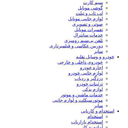
سیم کارت
گوشی موبایل
لپ تاپ و تبلت
لوازم جانبی موبایل
صوتی و تصویری
تعمیرات موبایل
خدمات سانترال
تلفن بی‌سیم رومیزی
دوربین عکاسی و فیلمبرداری
سایر
خودرو و وسایل نقلیه
خودروی داخلی و خارجی
اجاره خودرو
لوازم جانبی خودرو
دزدگیر و ردیاب
تزئینات خودرو
لوازم یدکی
خدمات ماشین و موتور
موتورسیکلت و لوازم جانبی
سایر
استخدام و کاریابی
استخدام
استخدام بازاریاب
آماده به کار