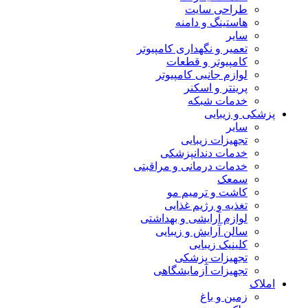
طراحی سایت
هاستینگ و دامنه
سایر
تعمیر و نگهداری کامپیوتر
کامپیوتر و قطعات
لوازم جانبی کامپیوتر
پرینتر و اسکنر
خدمات شبکه
پزشکی و زیبایی
سایر
تجهیزات زیبایی
خدمات دندانپزشکی
خدمات درمانی و مراقبتی
سمعک
کاشت و ترمیم مو
تغذیه و رژیم غذایی
لوازم آرایشی و بهداشتی
سالن آرایش و زیبایی
کلینیک زیبایی
تجهیزات پزشکی
تجهیزات آزمایشگاهی
املاک
زمین و باغ