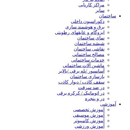
مراکز کاریابی
سایر
ساختمان
دکوراسیون داخلی
برق و هوشمند سازی
ایزوگام و عایقهای رطوبتی
نمای ساختمان
شیشه ساختمان
نقاشی ساختمان
مصالح ساختمانی
خدمات ساختمانی
ماشین آلات ساختمانی
آسانسور /پله برقی /بالابر
بازسازی ساختمان
سقف کاذب / دیوار کاذب
در ضد سرقت
در اتوماتیک / کرکره برقی
در و پنجره
آموزشی
آموزش تخصصی
آموزش موسیقی
آموزش کامپیوتر
آموزش ورزشی