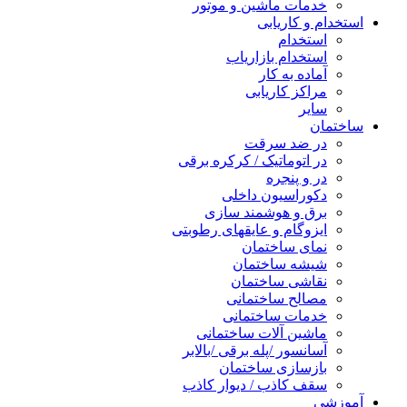
خدمات ماشین و موتور
استخدام و کاریابی
استخدام
استخدام بازاریاب
آماده به کار
مراکز کاریابی
سایر
ساختمان
در ضد سرقت
در اتوماتیک / کرکره برقی
در و پنجره
دکوراسیون داخلی
برق و هوشمند سازی
ایزوگام و عایقهای رطوبتی
نمای ساختمان
شیشه ساختمان
نقاشی ساختمان
مصالح ساختمانی
خدمات ساختمانی
ماشین آلات ساختمانی
آسانسور /پله برقی /بالابر
بازسازی ساختمان
سقف کاذب / دیوار کاذب
آموزشی