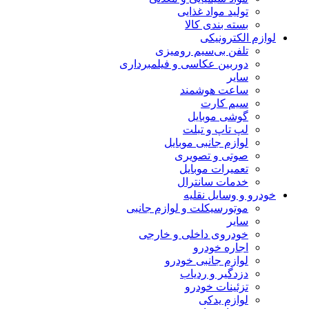
تولید مواد غذایی
بسته بندی کالا
لوازم الکترونیکی
تلفن بی‌سیم رومیزی
دوربین عکاسی و فیلمبرداری
سایر
ساعت هوشمند
سیم کارت
گوشی موبایل
لپ تاپ و تبلت
لوازم جانبی موبایل
صوتی و تصویری
تعمیرات موبایل
خدمات سانترال
خودرو و وسایل نقلیه
موتورسیکلت و لوازم جانبی
سایر
خودروی داخلی و خارجی
اجاره خودرو
لوازم جانبی خودرو
دزدگیر و ردیاب
تزئینات خودرو
لوازم یدکی