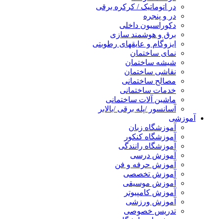
در اتوماتیک / کرکره برقی
در و پنجره
دکوراسیون داخلی
برق و هوشمند سازی
ایزوگام و عایقهای رطوبتی
نمای ساختمان
شیشه ساختمان
نقاشی ساختمان
مصالح ساختمانی
خدمات ساختمانی
ماشین آلات ساختمانی
آسانسور /پله برقی /بالابر
آموزشی
آموزشگاه زبان
آموزشگاه کنکور
آموزشگاه رانندگی
آموزش درسی
آموزش حرفه و فن
آموزش تخصصی
آموزش موسیقی
آموزش کامپیوتر
آموزش ورزشی
تدریس خصوصی