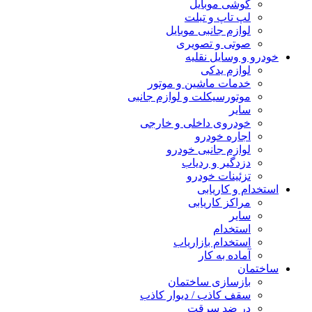
گوشی موبایل
لپ تاپ و تبلت
لوازم جانبی موبایل
صوتی و تصویری
خودرو و وسایل نقلیه
لوازم یدکی
خدمات ماشین و موتور
موتورسیکلت و لوازم جانبی
سایر
خودروی داخلی و خارجی
اجاره خودرو
لوازم جانبی خودرو
دزدگیر و ردیاب
تزئینات خودرو
استخدام و کاریابی
مراکز کاریابی
سایر
استخدام
استخدام بازاریاب
آماده به کار
ساختمان
بازسازی ساختمان
سقف کاذب / دیوار کاذب
در ضد سرقت