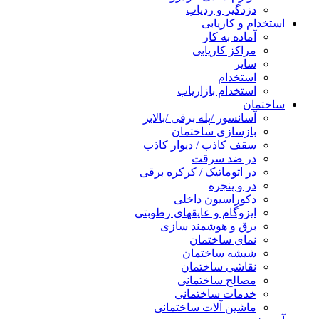
دزدگیر و ردیاب
استخدام و کاریابی
آماده به کار
مراکز کاریابی
سایر
استخدام
استخدام بازاریاب
ساختمان
آسانسور /پله برقی /بالابر
بازسازی ساختمان
سقف کاذب / دیوار کاذب
در ضد سرقت
در اتوماتیک / کرکره برقی
در و پنجره
دکوراسیون داخلی
ایزوگام و عایقهای رطوبتی
برق و هوشمند سازی
نمای ساختمان
شیشه ساختمان
نقاشی ساختمان
مصالح ساختمانی
خدمات ساختمانی
ماشین آلات ساختمانی