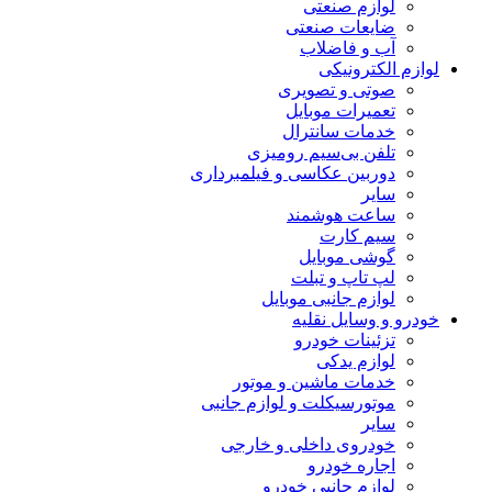
لوازم صنعتی
ضایعات صنعتی
آب و فاضلاب
لوازم الکترونیکی
صوتی و تصویری
تعمیرات موبایل
خدمات سانترال
تلفن بی‌سیم رومیزی
دوربین عکاسی و فیلمبرداری
سایر
ساعت هوشمند
سیم کارت
گوشی موبایل
لپ تاپ و تبلت
لوازم جانبی موبایل
خودرو و وسایل نقلیه
تزئینات خودرو
لوازم یدکی
خدمات ماشین و موتور
موتورسیکلت و لوازم جانبی
سایر
خودروی داخلی و خارجی
اجاره خودرو
لوازم جانبی خودرو