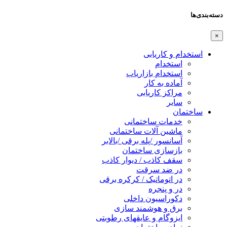
دسته‌بندی‌ها
×
استخدام و کاریابی
استخدام
استخدام بازاریاب
آماده به کار
مراکز کاریابی
سایر
ساختمان
خدمات ساختمانی
ماشین آلات ساختمانی
آسانسور /پله برقی /بالابر
بازسازی ساختمان
سقف کاذب / دیوار کاذب
در ضد سرقت
در اتوماتیک / کرکره برقی
در و پنجره
دکوراسیون داخلی
برق و هوشمند سازی
ایزوگام و عایقهای رطوبتی