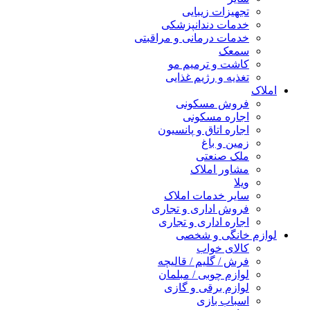
تجهیزات زیبایی
خدمات دندانپزشکی
خدمات درمانی و مراقبتی
سمعک
کاشت و ترمیم مو
تغذیه و رژیم غذایی
املاک
فروش مسکونی
اجاره مسکونی
اجاره اتاق و پانسیون
زمین و باغ
ملک صنعتی
مشاور املاک
ویلا
سایر خدمات املاک
فروش اداری و تجاری
اجاره اداری و تجاری
لوازم خانگی و شخصی
کالای خواب
فرش / گلیم / قالیچه
لوازم چوبی / مبلمان
لوازم برقی و گازی
اسباب بازی