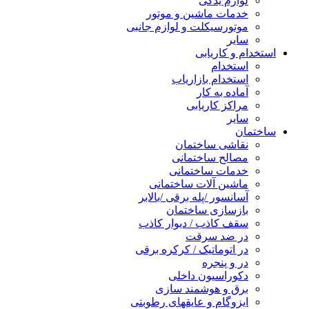
لوازم یدکی
خدمات ماشین و موتور
موتورسیکلت و لوازم جانبی
سایر
استخدام و کاریابی
استخدام
استخدام بازاریاب
آماده به کار
مراکز کاریابی
سایر
ساختمان
نقاشی ساختمان
مصالح ساختمانی
خدمات ساختمانی
ماشین آلات ساختمانی
آسانسور /پله برقی /بالابر
بازسازی ساختمان
سقف کاذب / دیوار کاذب
در ضد سرقت
در اتوماتیک / کرکره برقی
در و پنجره
دکوراسیون داخلی
برق و هوشمند سازی
ایزوگام و عایقهای رطوبتی