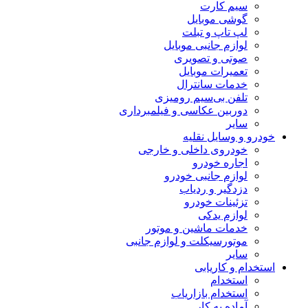
سیم کارت
گوشی موبایل
لپ تاپ و تبلت
لوازم جانبی موبایل
صوتی و تصویری
تعمیرات موبایل
خدمات سانترال
تلفن بی‌سیم رومیزی
دوربین عکاسی و فیلمبرداری
سایر
خودرو و وسایل نقلیه
خودروی داخلی و خارجی
اجاره خودرو
لوازم جانبی خودرو
دزدگیر و ردیاب
تزئینات خودرو
لوازم یدکی
خدمات ماشین و موتور
موتورسیکلت و لوازم جانبی
سایر
استخدام و کاریابی
استخدام
استخدام بازاریاب
آماده به کار