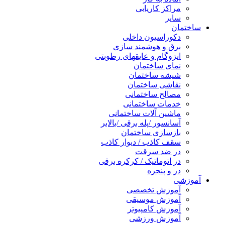
مراکز کاریابی
سایر
ساختمان
دکوراسیون داخلی
برق و هوشمند سازی
ایزوگام و عایقهای رطوبتی
نمای ساختمان
شیشه ساختمان
نقاشی ساختمان
مصالح ساختمانی
خدمات ساختمانی
ماشین آلات ساختمانی
آسانسور /پله برقی /بالابر
بازسازی ساختمان
سقف کاذب / دیوار کاذب
در ضد سرقت
در اتوماتیک / کرکره برقی
در و پنجره
آموزشی
آموزش تخصصی
آموزش موسیقی
آموزش کامپیوتر
آموزش ورزشی