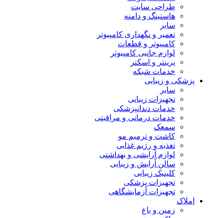
طراحی سایت
هاستینگ و دامنه
سایر
تعمیر و نگهداری کامپیوتر
کامپیوتر و قطعات
لوازم جانبی کامپیوتر
پرینتر و اسکنر
خدمات شبکه
پزشکی و زیبایی
سایر
تجهیزات زیبایی
خدمات دندانپزشکی
خدمات درمانی و مراقبتی
سمعک
کاشت و ترمیم مو
تغذیه و رژیم غذایی
لوازم آرایشی و بهداشتی
سالن آرایش و زیبایی
کلینیک زیبایی
تجهیزات پزشکی
تجهیزات آزمایشگاهی
املاک
زمین و باغ