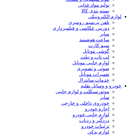
تولید مواد غذایی
بسته بندی کالا
لوازم الکترونیکی
تلفن بی‌سیم رومیزی
دوربین عکاسی و فیلمبرداری
سایر
ساعت هوشمند
سیم کارت
گوشی موبایل
لپ تاپ و تبلت
لوازم جانبی موبایل
صوتی و تصویری
تعمیرات موبایل
خدمات سانترال
خودرو و وسایل نقلیه
موتورسیکلت و لوازم جانبی
سایر
خودروی داخلی و خارجی
اجاره خودرو
لوازم جانبی خودرو
دزدگیر و ردیاب
تزئینات خودرو
لوازم یدکی