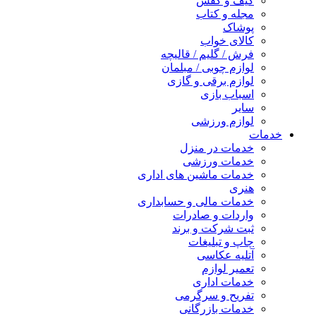
کیف و کفش
مجله و کتاب
پوشاک
کالای خواب
فرش / گلیم / قالیچه
لوازم چوبی / مبلمان
لوازم برقی و گازی
اسباب بازی
سایر
لوازم ورزشی
خدمات
خدمات در منزل
خدمات ورزشی
خدمات ماشین های اداری
هنری
خدمات مالی و حسابداری
واردات و صادرات
ثبت شرکت و برند
چاپ و تبلیغات
آتلیه عکاسی
تعمیر لوازم
خدمات اداری
تفریح و سرگرمی
خدمات بازرگانی