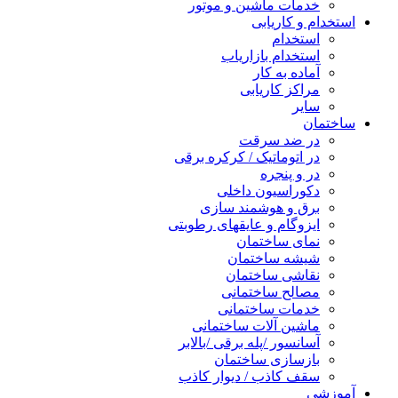
خدمات ماشین و موتور
استخدام و کاریابی
استخدام
استخدام بازاریاب
آماده به کار
مراکز کاریابی
سایر
ساختمان
در ضد سرقت
در اتوماتیک / کرکره برقی
در و پنجره
دکوراسیون داخلی
برق و هوشمند سازی
ایزوگام و عایقهای رطوبتی
نمای ساختمان
شیشه ساختمان
نقاشی ساختمان
مصالح ساختمانی
خدمات ساختمانی
ماشین آلات ساختمانی
آسانسور /پله برقی /بالابر
بازسازی ساختمان
سقف کاذب / دیوار کاذب
آموزشی