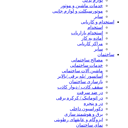
لوازم یدکی
خدمات ماشین و موتور
موتورسیکلت و لوازم جانبی
سایر
استخدام و کاریابی
استخدام
استخدام بازاریاب
آماده به کار
مراکز کاریابی
سایر
ساختمان
مصالح ساختمانی
خدمات ساختمانی
ماشین آلات ساختمانی
آسانسور /پله برقی /بالابر
بازسازی ساختمان
سقف کاذب / دیوار کاذب
در ضد سرقت
در اتوماتیک / کرکره برقی
در و پنجره
دکوراسیون داخلی
برق و هوشمند سازی
ایزوگام و عایقهای رطوبتی
نمای ساختمان