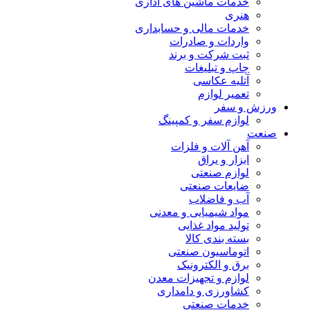
خدمات ماشین های اداری
هنری
خدمات مالی و حسابداری
واردات و صادرات
ثبت شرکت و برند
چاپ و تبلیغات
آتلیه عکاسی
تعمیر لوازم
ورزش و سفر
لوازم سفر و کمپینگ
صنعت
آهن آلات و فلزات
ابزار و یراق
لوازم صنعتی
ضایعات صنعتی
آب و فاضلاب
مواد شیمیایی و معدنی
تولید مواد غذایی
بسته بندی کالا
اتوماسیون صنعتی
برق و الکترونیک
لوازم و تجهیزات معدن
کشاورزی و دامداری
خدمات صنعتی