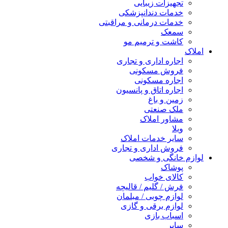
تجهیزات زیبایی
خدمات دندانپزشکی
خدمات درمانی و مراقبتی
سمعک
کاشت و ترمیم مو
املاک
اجاره اداری و تجاری
فروش مسکونی
اجاره مسکونی
اجاره اتاق و پانسیون
زمین و باغ
ملک صنعتی
مشاور املاک
ویلا
سایر خدمات املاک
فروش اداری و تجاری
لوازم خانگی و شخصی
پوشاک
کالای خواب
فرش / گلیم / قالیچه
لوازم چوبی / مبلمان
لوازم برقی و گازی
اسباب بازی
سایر