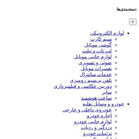
دسته‌بندی‌ها
×
لوازم الکترونیکی
سیم کارت
گوشی موبایل
لپ تاپ و تبلت
لوازم جانبی موبایل
صوتی و تصویری
تعمیرات موبایل
خدمات سانترال
تلفن بی‌سیم رومیزی
دوربین عکاسی و فیلمبرداری
سایر
ساعت هوشمند
خودرو و وسایل نقلیه
خودروی داخلی و خارجی
اجاره خودرو
لوازم جانبی خودرو
دزدگیر و ردیاب
تزئینات خودرو