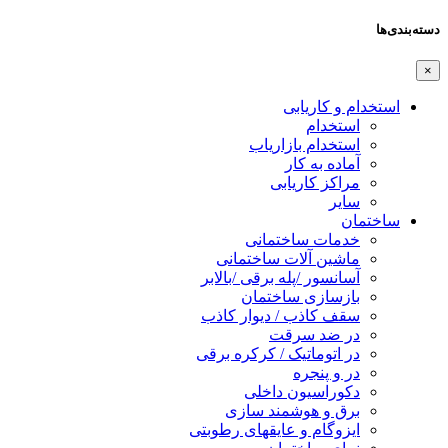
دسته‌بندی‌ها
×
استخدام و کاریابی
استخدام
استخدام بازاریاب
آماده به کار
مراکز کاریابی
سایر
ساختمان
خدمات ساختمانی
ماشین آلات ساختمانی
آسانسور /پله برقی /بالابر
بازسازی ساختمان
سقف کاذب / دیوار کاذب
در ضد سرقت
در اتوماتیک / کرکره برقی
در و پنجره
دکوراسیون داخلی
برق و هوشمند سازی
ایزوگام و عایقهای رطوبتی