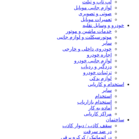
لپ تاپ و تبلت
لوازم جانبی موبایل
صوتی و تصویری
تعمیرات موبایل
خودرو و وسایل نقلیه
خدمات ماشین و موتور
موتورسیکلت و لوازم جانبی
سایر
خودروی داخلی و خارجی
اجاره خودرو
لوازم جانبی خودرو
دزدگیر و ردیاب
تزئینات خودرو
لوازم یدکی
استخدام و کاریابی
سایر
استخدام
استخدام بازاریاب
آماده به کار
مراکز کاریابی
ساختمان
سقف کاذب / دیوار کاذب
در ضد سرقت
در اتوماتیک / کرکره برقی