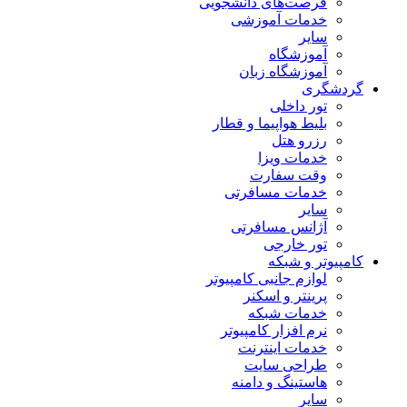
فرصت‌های دانشجویی
خدمات آموزشی
سایر
آموزشگاه
آموزشگاه زبان
گردشگری
تور داخلی
بلیط هواپیما و قطار
رزرو هتل
خدمات ویزا
وقت سفارت
خدمات مسافرتی
سایر
آژانس مسافرتی
تور خارجی
کامپیوتر و شبکه
لوازم جانبی کامپیوتر
پرینتر و اسکنر
خدمات شبکه
نرم افزار کامپیوتر
خدمات اینترنت
طراحی سایت
هاستینگ و دامنه
سایر