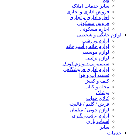
ویلا
سایر خدمات املاک
فروش اداری و تجاری
اجاره اداری و تجاری
فروش مسکونی
اجاره مسکونی
لوازم خانگی و شخصی
لوازم ورزشی
لوازم خانه و آشپزخانه
لوازم موسیقی
لوازم تزئینی
سیسمونی / لوازم کودک
لوازم اداری فروشگاهی
تصفیه آب و هوا
کیف و کفش
مجله و کتاب
پوشاک
کالای خواب
فرش / گلیم / قالیچه
لوازم چوبی / مبلمان
لوازم برقی و گازی
اسباب بازی
سایر
خدمات