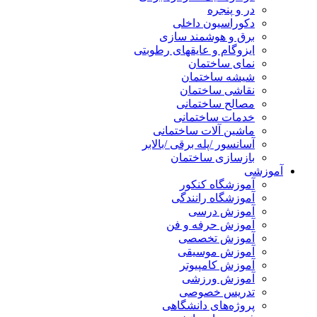
در و پنجره
دکوراسیون داخلی
برق و هوشمند سازی
ایزوگام و عایقهای رطوبتی
نمای ساختمان
شیشه ساختمان
نقاشی ساختمان
مصالح ساختمانی
خدمات ساختمانی
ماشین آلات ساختمانی
آسانسور /پله برقی /بالابر
بازسازی ساختمان
آموزشی
آموزشگاه کنکور
آموزشگاه رانندگی
آموزش درسی
آموزش حرفه و فن
آموزش تخصصی
آموزش موسیقی
آموزش کامپیوتر
آموزش ورزشی
تدریس خصوصی
پروژه‌های دانشگاهی