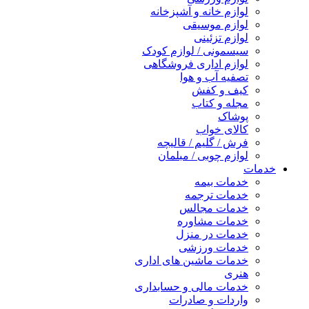
لوازم خانه و آشپزخانه
لوازم موسیقی
لوازم تزئینی
سیسمونی / لوازم کودک
لوازم اداری فروشگاهی
تصفیه آب و هوا
کیف و کفش
مجله و کتاب
پوشاک
کالای خواب
فرش / گلیم / قالیچه
لوازم چوبی / مبلمان
خدمات
خدمات بیمه
خدمات ترجمه
خدمات مجالس
خدمات مشاوره
خدمات در منزل
خدمات ورزشی
خدمات ماشین های اداری
هنری
خدمات مالی و حسابداری
واردات و صادرات