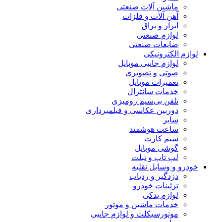
ماشین آلات صنعتی
آهن آلات و فلزات
ابزار و یراق
لوازم صنعتی
ضایعات صنعتی
لوازم الکترونیکی
لوازم جانبی موبایل
صوتی و تصویری
تعمیرات موبایل
خدمات سانترال
تلفن بی‌سیم رومیزی
دوربین عکاسی و فیلمبرداری
سایر
ساعت هوشمند
سیم کارت
گوشی موبایل
لپ تاپ و تبلت
خودرو و وسایل نقلیه
دزدگیر و ردیاب
تزئینات خودرو
لوازم یدکی
خدمات ماشین و موتور
موتورسیکلت و لوازم جانبی