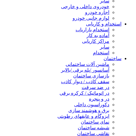
سایر
خودروی داخلی و خارجی
اجاره خودرو
لوازم جانبی خودرو
استخدام و کاریابی
استخدام بازاریاب
آماده به کار
مراکز کاریابی
سایر
استخدام
ساختمان
ماشین آلات ساختمانی
آسانسور /پله برقی /بالابر
بازسازی ساختمان
سقف کاذب / دیوار کاذب
در ضد سرقت
در اتوماتیک / کرکره برقی
در و پنجره
دکوراسیون داخلی
برق و هوشمند سازی
ایزوگام و عایقهای رطوبتی
نمای ساختمان
شیشه ساختمان
نقاشی ساختمان