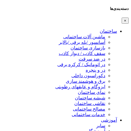
دسته‌بندی‌ها
×
ساختمان
ماشین آلات ساختمانی
آسانسور /پله برقی /بالابر
بازسازی ساختمان
سقف کاذب / دیوار کاذب
در ضد سرقت
در اتوماتیک / کرکره برقی
در و پنجره
دکوراسیون داخلی
برق و هوشمند سازی
ایزوگام و عایقهای رطوبتی
نمای ساختمان
شیشه ساختمان
نقاشی ساختمان
مصالح ساختمانی
خدمات ساختمانی
آموزشی
سایر