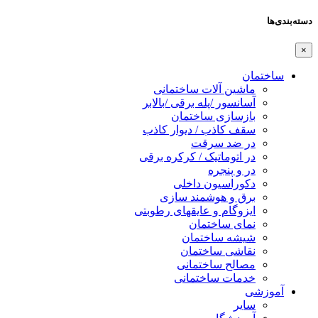
دسته‌بندی‌ها
×
ساختمان
ماشین آلات ساختمانی
آسانسور /پله برقی /بالابر
بازسازی ساختمان
سقف کاذب / دیوار کاذب
در ضد سرقت
در اتوماتیک / کرکره برقی
در و پنجره
دکوراسیون داخلی
برق و هوشمند سازی
ایزوگام و عایقهای رطوبتی
نمای ساختمان
شیشه ساختمان
نقاشی ساختمان
مصالح ساختمانی
خدمات ساختمانی
آموزشی
سایر