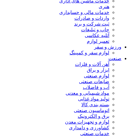
خدمات ماشین های اداری
هنری
خدمات مالی و حسابداری
واردات و صادرات
ثبت شرکت و برند
چاپ و تبلیغات
آتلیه عکاسی
تعمیر لوازم
ورزش و سفر
لوازم سفر و کمپینگ
صنعت
آهن آلات و فلزات
ابزار و یراق
لوازم صنعتی
ضایعات صنعتی
آب و فاضلاب
مواد شیمیایی و معدنی
تولید مواد غذایی
بسته بندی کالا
اتوماسیون صنعتی
برق و الکترونیک
لوازم و تجهیزات معدن
کشاورزی و دامداری
خدمات صنعتی