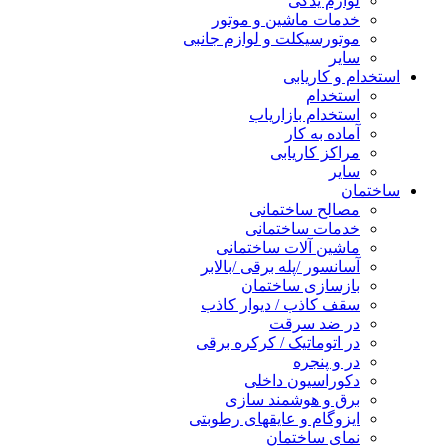
لوازم یدکی
خدمات ماشین و موتور
موتورسیکلت و لوازم جانبی
سایر
استخدام و کاریابی
استخدام
استخدام بازاریاب
آماده به کار
مراکز کاریابی
سایر
ساختمان
مصالح ساختمانی
خدمات ساختمانی
ماشین آلات ساختمانی
آسانسور /پله برقی /بالابر
بازسازی ساختمان
سقف کاذب / دیوار کاذب
در ضد سرقت
در اتوماتیک / کرکره برقی
در و پنجره
دکوراسیون داخلی
برق و هوشمند سازی
ایزوگام و عایقهای رطوبتی
نمای ساختمان