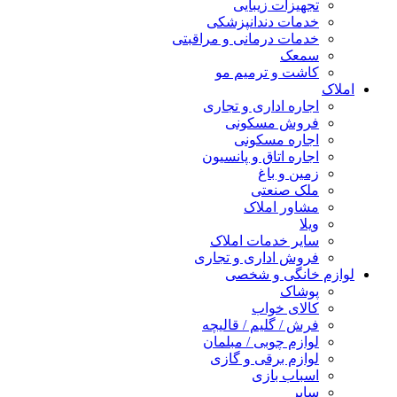
تجهیزات زیبایی
خدمات دندانپزشکی
خدمات درمانی و مراقبتی
سمعک
کاشت و ترمیم مو
املاک
اجاره اداری و تجاری
فروش مسکونی
اجاره مسکونی
اجاره اتاق و پانسیون
زمین و باغ
ملک صنعتی
مشاور املاک
ویلا
سایر خدمات املاک
فروش اداری و تجاری
لوازم خانگی و شخصی
پوشاک
کالای خواب
فرش / گلیم / قالیچه
لوازم چوبی / مبلمان
لوازم برقی و گازی
اسباب بازی
سایر