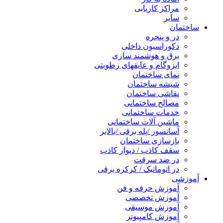
مراکز کاریابی
سایر
ساختمان
در و پنجره
دکوراسیون داخلی
برق و هوشمند سازی
ایزوگام و عایقهای رطوبتی
نمای ساختمان
شیشه ساختمان
نقاشی ساختمان
مصالح ساختمانی
خدمات ساختمانی
ماشین آلات ساختمانی
آسانسور /پله برقی /بالابر
بازسازی ساختمان
سقف کاذب / دیوار کاذب
در ضد سرقت
در اتوماتیک / کرکره برقی
آموزشی
آموزش حرفه و فن
آموزش تخصصی
آموزش موسیقی
آموزش کامپیوتر