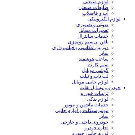
لوازم صنعتی
ضایعات صنعتی
آب و فاضلاب
لوازم الکترونیکی
صوتی و تصویری
تعمیرات موبایل
خدمات سانترال
تلفن بی‌سیم رومیزی
دوربین عکاسی و فیلمبرداری
سایر
ساعت هوشمند
سیم کارت
گوشی موبایل
لپ تاپ و تبلت
لوازم جانبی موبایل
خودرو و وسایل نقلیه
تزئینات خودرو
لوازم یدکی
خدمات ماشین و موتور
موتورسیکلت و لوازم جانبی
سایر
خودروی داخلی و خارجی
اجاره خودرو
لوازم جانبی خودرو