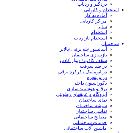
دزدگیر و ردیاب
استخدام و کاریابی
آماده به کار
مراکز کاریابی
سایر
استخدام
استخدام بازاریاب
ساختمان
آسانسور /پله برقی /بالابر
بازسازی ساختمان
سقف کاذب / دیوار کاذب
در ضد سرقت
در اتوماتیک / کرکره برقی
در و پنجره
دکوراسیون داخلی
برق و هوشمند سازی
ایزوگام و عایقهای رطوبتی
نمای ساختمان
شیشه ساختمان
نقاشی ساختمان
مصالح ساختمانی
خدمات ساختمانی
ماشین آلات ساختمانی