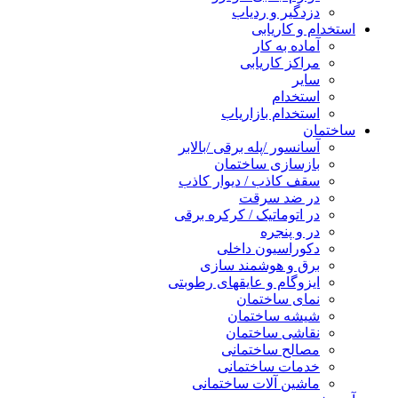
دزدگیر و ردیاب
استخدام و کاریابی
آماده به کار
مراکز کاریابی
سایر
استخدام
استخدام بازاریاب
ساختمان
آسانسور /پله برقی /بالابر
بازسازی ساختمان
سقف کاذب / دیوار کاذب
در ضد سرقت
در اتوماتیک / کرکره برقی
در و پنجره
دکوراسیون داخلی
برق و هوشمند سازی
ایزوگام و عایقهای رطوبتی
نمای ساختمان
شیشه ساختمان
نقاشی ساختمان
مصالح ساختمانی
خدمات ساختمانی
ماشین آلات ساختمانی