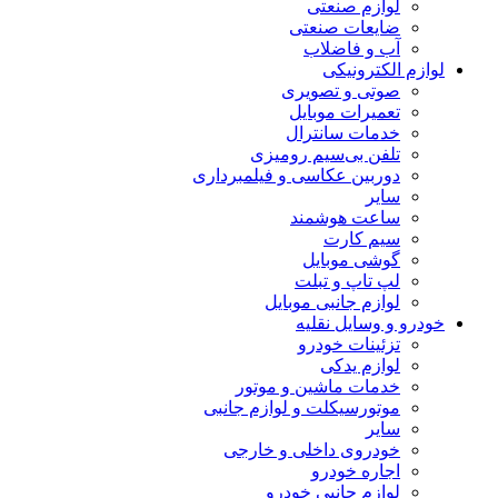
لوازم صنعتی
ضایعات صنعتی
آب و فاضلاب
لوازم الکترونیکی
صوتی و تصویری
تعمیرات موبایل
خدمات سانترال
تلفن بی‌سیم رومیزی
دوربین عکاسی و فیلمبرداری
سایر
ساعت هوشمند
سیم کارت
گوشی موبایل
لپ تاپ و تبلت
لوازم جانبی موبایل
خودرو و وسایل نقلیه
تزئینات خودرو
لوازم یدکی
خدمات ماشین و موتور
موتورسیکلت و لوازم جانبی
سایر
خودروی داخلی و خارجی
اجاره خودرو
لوازم جانبی خودرو