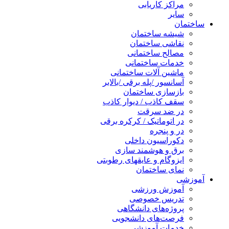
مراکز کاریابی
سایر
ساختمان
شیشه ساختمان
نقاشی ساختمان
مصالح ساختمانی
خدمات ساختمانی
ماشین آلات ساختمانی
آسانسور /پله برقی /بالابر
بازسازی ساختمان
سقف کاذب / دیوار کاذب
در ضد سرقت
در اتوماتیک / کرکره برقی
در و پنجره
دکوراسیون داخلی
برق و هوشمند سازی
ایزوگام و عایقهای رطوبتی
نمای ساختمان
آموزشی
آموزش ورزشی
تدریس خصوصی
پروژه‌های دانشگاهی
فرصت‌های دانشجویی
خدمات آموزشی