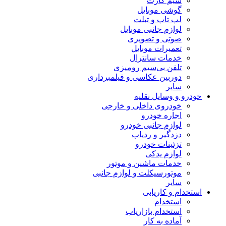
سیم کارت
گوشی موبایل
لپ تاپ و تبلت
لوازم جانبی موبایل
صوتی و تصویری
تعمیرات موبایل
خدمات سانترال
تلفن بی‌سیم رومیزی
دوربین عکاسی و فیلمبرداری
سایر
خودرو و وسایل نقلیه
خودروی داخلی و خارجی
اجاره خودرو
لوازم جانبی خودرو
دزدگیر و ردیاب
تزئینات خودرو
لوازم یدکی
خدمات ماشین و موتور
موتورسیکلت و لوازم جانبی
سایر
استخدام و کاریابی
استخدام
استخدام بازاریاب
آماده به کار