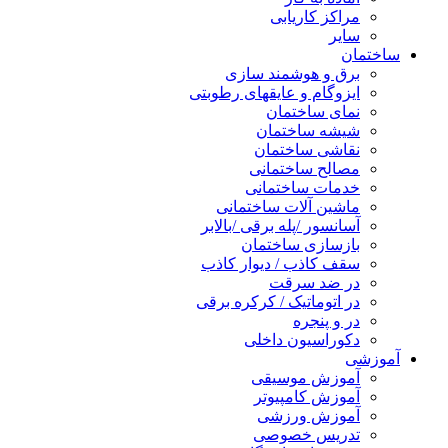
مراکز کاریابی
سایر
ساختمان
برق و هوشمند سازی
ایزوگام و عایقهای رطوبتی
نمای ساختمان
شیشه ساختمان
نقاشی ساختمان
مصالح ساختمانی
خدمات ساختمانی
ماشین آلات ساختمانی
آسانسور /پله برقی /بالابر
بازسازی ساختمان
سقف کاذب / دیوار کاذب
در ضد سرقت
در اتوماتیک / کرکره برقی
در و پنجره
دکوراسیون داخلی
آموزشی
آموزش موسیقی
آموزش کامپیوتر
آموزش ورزشی
تدریس خصوصی