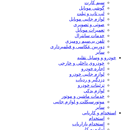
سیم کارت
گوشی موبایل
لپ تاپ و تبلت
لوازم جانبی موبایل
صوتی و تصویری
تعمیرات موبایل
خدمات سانترال
تلفن بی‌سیم رومیزی
دوربین عکاسی و فیلمبرداری
سایر
خودرو و وسایل نقلیه
خودروی داخلی و خارجی
اجاره خودرو
لوازم جانبی خودرو
دزدگیر و ردیاب
تزئینات خودرو
لوازم یدکی
خدمات ماشین و موتور
موتورسیکلت و لوازم جانبی
سایر
استخدام و کاریابی
استخدام
استخدام بازاریاب
آماده به کار