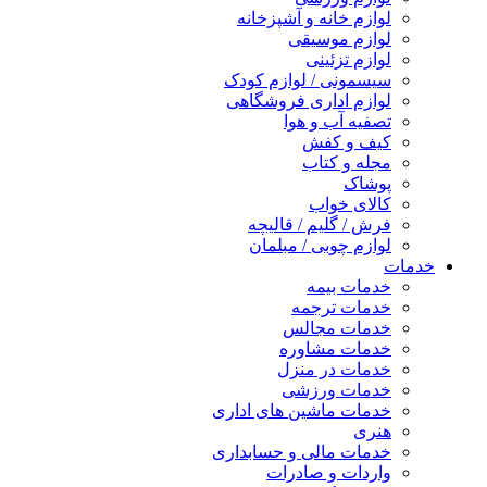
لوازم خانه و آشپزخانه
لوازم موسیقی
لوازم تزئینی
سیسمونی / لوازم کودک
لوازم اداری فروشگاهی
تصفیه آب و هوا
کیف و کفش
مجله و کتاب
پوشاک
کالای خواب
فرش / گلیم / قالیچه
لوازم چوبی / مبلمان
خدمات
خدمات بیمه
خدمات ترجمه
خدمات مجالس
خدمات مشاوره
خدمات در منزل
خدمات ورزشی
خدمات ماشین های اداری
هنری
خدمات مالی و حسابداری
واردات و صادرات