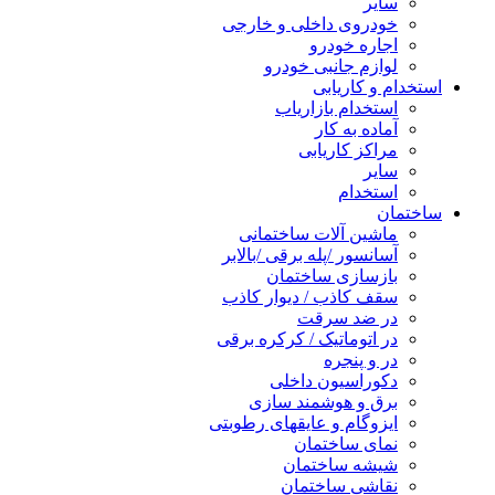
سایر
خودروی داخلی و خارجی
اجاره خودرو
لوازم جانبی خودرو
استخدام و کاریابی
استخدام بازاریاب
آماده به کار
مراکز کاریابی
سایر
استخدام
ساختمان
ماشین آلات ساختمانی
آسانسور /پله برقی /بالابر
بازسازی ساختمان
سقف کاذب / دیوار کاذب
در ضد سرقت
در اتوماتیک / کرکره برقی
در و پنجره
دکوراسیون داخلی
برق و هوشمند سازی
ایزوگام و عایقهای رطوبتی
نمای ساختمان
شیشه ساختمان
نقاشی ساختمان