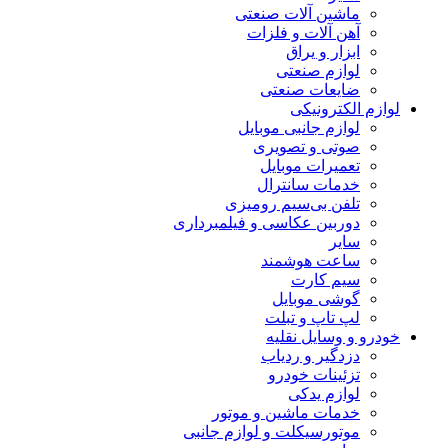
ماشین آلات صنعتی
آهن آلات و فلزات
ابزار و یراق
لوازم صنعتی
ضایعات صنعتی
لوازم الکترونیکی
لوازم جانبی موبایل
صوتی و تصویری
تعمیرات موبایل
خدمات سانترال
تلفن بی‌سیم رومیزی
دوربین عکاسی و فیلمبرداری
سایر
ساعت هوشمند
سیم کارت
گوشی موبایل
لپ تاپ و تبلت
خودرو و وسایل نقلیه
دزدگیر و ردیاب
تزئینات خودرو
لوازم یدکی
خدمات ماشین و موتور
موتورسیکلت و لوازم جانبی