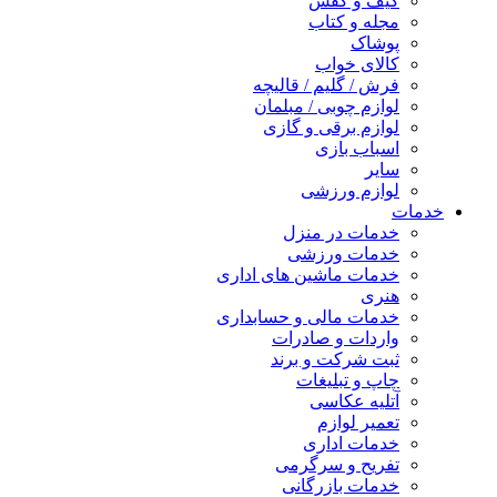
کیف و کفش
مجله و کتاب
پوشاک
کالای خواب
فرش / گلیم / قالیچه
لوازم چوبی / مبلمان
لوازم برقی و گازی
اسباب بازی
سایر
لوازم ورزشی
خدمات
خدمات در منزل
خدمات ورزشی
خدمات ماشین های اداری
هنری
خدمات مالی و حسابداری
واردات و صادرات
ثبت شرکت و برند
چاپ و تبلیغات
آتلیه عکاسی
تعمیر لوازم
خدمات اداری
تفریح و سرگرمی
خدمات بازرگانی