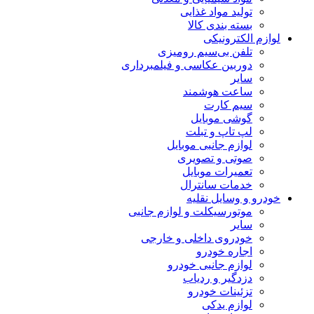
تولید مواد غذایی
بسته بندی کالا
لوازم الکترونیکی
تلفن بی‌سیم رومیزی
دوربین عکاسی و فیلمبرداری
سایر
ساعت هوشمند
سیم کارت
گوشی موبایل
لپ تاپ و تبلت
لوازم جانبی موبایل
صوتی و تصویری
تعمیرات موبایل
خدمات سانترال
خودرو و وسایل نقلیه
موتورسیکلت و لوازم جانبی
سایر
خودروی داخلی و خارجی
اجاره خودرو
لوازم جانبی خودرو
دزدگیر و ردیاب
تزئینات خودرو
لوازم یدکی