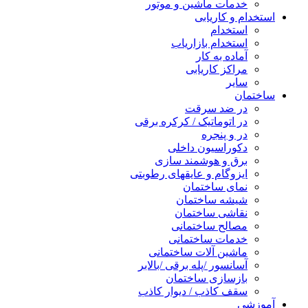
خدمات ماشین و موتور
استخدام و کاریابی
استخدام
استخدام بازاریاب
آماده به کار
مراکز کاریابی
سایر
ساختمان
در ضد سرقت
در اتوماتیک / کرکره برقی
در و پنجره
دکوراسیون داخلی
برق و هوشمند سازی
ایزوگام و عایقهای رطوبتی
نمای ساختمان
شیشه ساختمان
نقاشی ساختمان
مصالح ساختمانی
خدمات ساختمانی
ماشین آلات ساختمانی
آسانسور /پله برقی /بالابر
بازسازی ساختمان
سقف کاذب / دیوار کاذب
آموزشی