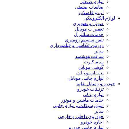
لوازم صنعتی
ضایعات صنعتی
آب و فاضلاب
لوازم الکترونیکی
صوتی و تصویری
تعمیرات موبایل
خدمات سانترال
تلفن بی‌سیم رومیزی
دوربین عکاسی و فیلمبرداری
سایر
ساعت هوشمند
سیم کارت
گوشی موبایل
لپ تاپ و تبلت
لوازم جانبی موبایل
خودرو و وسایل نقلیه
تزئینات خودرو
لوازم یدکی
خدمات ماشین و موتور
موتورسیکلت و لوازم جانبی
سایر
خودروی داخلی و خارجی
اجاره خودرو
لوازم جانبی خودرو