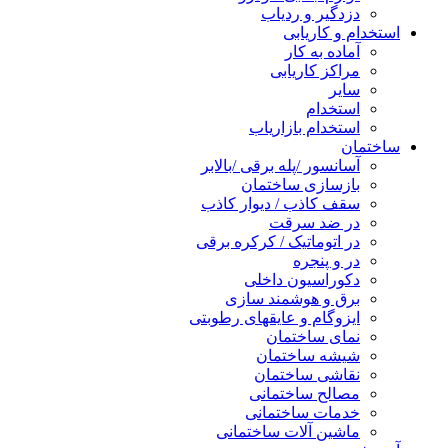
دزدگیر و ردیاب
استخدام و کاریابی
آماده به کار
مراکز کاریابی
سایر
استخدام
استخدام بازاریاب
ساختمان
آسانسور /پله برقی /بالابر
بازسازی ساختمان
سقف کاذب / دیوار کاذب
در ضد سرقت
در اتوماتیک / کرکره برقی
در و پنجره
دکوراسیون داخلی
برق و هوشمند سازی
ایزوگام و عایقهای رطوبتی
نمای ساختمان
شیشه ساختمان
نقاشی ساختمان
مصالح ساختمانی
خدمات ساختمانی
ماشین آلات ساختمانی