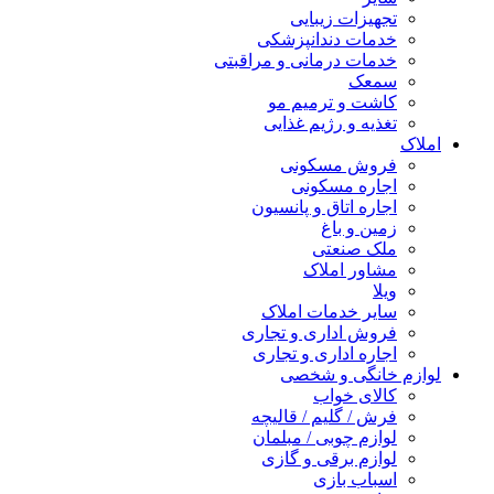
تجهیزات زیبایی
خدمات دندانپزشکی
خدمات درمانی و مراقبتی
سمعک
کاشت و ترمیم مو
تغذیه و رژیم غذایی
املاک
فروش مسکونی
اجاره مسکونی
اجاره اتاق و پانسیون
زمین و باغ
ملک صنعتی
مشاور املاک
ویلا
سایر خدمات املاک
فروش اداری و تجاری
اجاره اداری و تجاری
لوازم خانگی و شخصی
کالای خواب
فرش / گلیم / قالیچه
لوازم چوبی / مبلمان
لوازم برقی و گازی
اسباب بازی