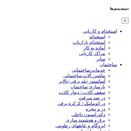
دسته‌بندی‌ها
×
استخدام و کاریابی
استخدام
استخدام بازاریاب
آماده به کار
مراکز کاریابی
سایر
ساختمان
خدمات ساختمانی
ماشین آلات ساختمانی
آسانسور /پله برقی /بالابر
بازسازی ساختمان
سقف کاذب / دیوار کاذب
در ضد سرقت
در اتوماتیک / کرکره برقی
در و پنجره
دکوراسیون داخلی
برق و هوشمند سازی
ایزوگام و عایقهای رطوبتی