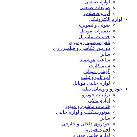
لوازم صنعتی
ضایعات صنعتی
آب و فاضلاب
لوازم الکترونیکی
صوتی و تصویری
تعمیرات موبایل
خدمات سانترال
تلفن بی‌سیم رومیزی
دوربین عکاسی و فیلمبرداری
سایر
ساعت هوشمند
سیم کارت
گوشی موبایل
لپ تاپ و تبلت
لوازم جانبی موبایل
خودرو و وسایل نقلیه
تزئینات خودرو
لوازم یدکی
خدمات ماشین و موتور
موتورسیکلت و لوازم جانبی
سایر
خودروی داخلی و خارجی
اجاره خودرو
لوازم جانبی خودرو