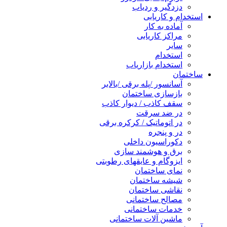
دزدگیر و ردیاب
استخدام و کاریابی
آماده به کار
مراکز کاریابی
سایر
استخدام
استخدام بازاریاب
ساختمان
آسانسور /پله برقی /بالابر
بازسازی ساختمان
سقف کاذب / دیوار کاذب
در ضد سرقت
در اتوماتیک / کرکره برقی
در و پنجره
دکوراسیون داخلی
برق و هوشمند سازی
ایزوگام و عایقهای رطوبتی
نمای ساختمان
شیشه ساختمان
نقاشی ساختمان
مصالح ساختمانی
خدمات ساختمانی
ماشین آلات ساختمانی