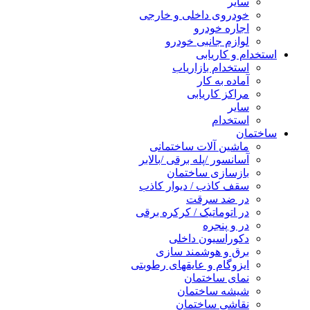
سایر
خودروی داخلی و خارجی
اجاره خودرو
لوازم جانبی خودرو
استخدام و کاریابی
استخدام بازاریاب
آماده به کار
مراکز کاریابی
سایر
استخدام
ساختمان
ماشین آلات ساختمانی
آسانسور /پله برقی /بالابر
بازسازی ساختمان
سقف کاذب / دیوار کاذب
در ضد سرقت
در اتوماتیک / کرکره برقی
در و پنجره
دکوراسیون داخلی
برق و هوشمند سازی
ایزوگام و عایقهای رطوبتی
نمای ساختمان
شیشه ساختمان
نقاشی ساختمان