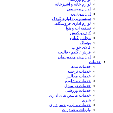
لوازم خانه و آشپزخانه
لوازم موسیقی
لوازم تزئینی
سیسمونی / لوازم کودک
لوازم اداری فروشگاهی
تصفیه آب و هوا
کیف و کفش
مجله و کتاب
پوشاک
کالای خواب
فرش / گلیم / قالیچه
لوازم چوبی / مبلمان
خدمات
خدمات بیمه
خدمات ترجمه
خدمات مجالس
خدمات مشاوره
خدمات در منزل
خدمات ورزشی
خدمات ماشین های اداری
هنری
خدمات مالی و حسابداری
واردات و صادرات