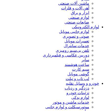
ماشین آلات صنعتی
آهن آلات و فلزات
ابزار و یراق
لوازم صنعتی
ضایعات صنعتی
لوازم الکترونیکی
لوازم جانبی موبایل
صوتی و تصویری
تعمیرات موبایل
خدمات سانترال
تلفن بی‌سیم رومیزی
دوربین عکاسی و فیلمبرداری
سایر
ساعت هوشمند
سیم کارت
گوشی موبایل
لپ تاپ و تبلت
خودرو و وسایل نقلیه
دزدگیر و ردیاب
تزئینات خودرو
لوازم یدکی
خدمات ماشین و موتور
موتورسیکلت و لوازم جانبی