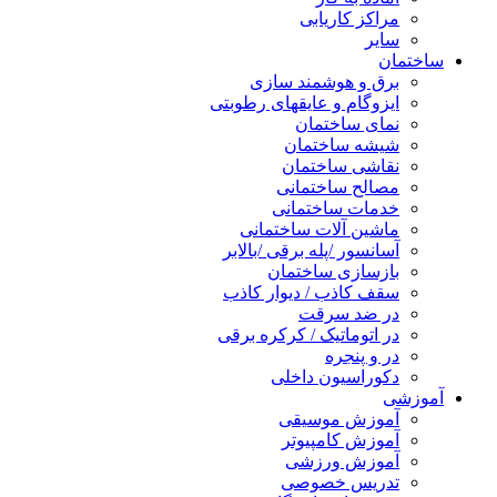
مراکز کاریابی
سایر
ساختمان
برق و هوشمند سازی
ایزوگام و عایقهای رطوبتی
نمای ساختمان
شیشه ساختمان
نقاشی ساختمان
مصالح ساختمانی
خدمات ساختمانی
ماشین آلات ساختمانی
آسانسور /پله برقی /بالابر
بازسازی ساختمان
سقف کاذب / دیوار کاذب
در ضد سرقت
در اتوماتیک / کرکره برقی
در و پنجره
دکوراسیون داخلی
آموزشی
آموزش موسیقی
آموزش کامپیوتر
آموزش ورزشی
تدریس خصوصی