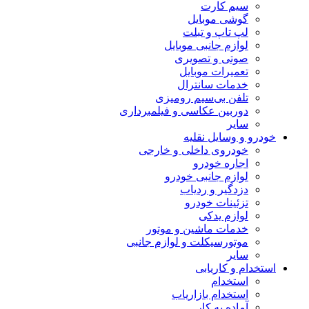
سیم کارت
گوشی موبایل
لپ تاپ و تبلت
لوازم جانبی موبایل
صوتی و تصویری
تعمیرات موبایل
خدمات سانترال
تلفن بی‌سیم رومیزی
دوربین عکاسی و فیلمبرداری
سایر
خودرو و وسایل نقلیه
خودروی داخلی و خارجی
اجاره خودرو
لوازم جانبی خودرو
دزدگیر و ردیاب
تزئینات خودرو
لوازم یدکی
خدمات ماشین و موتور
موتورسیکلت و لوازم جانبی
سایر
استخدام و کاریابی
استخدام
استخدام بازاریاب
آماده به کار