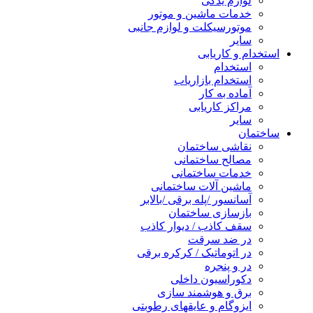
لوازم یدکی
خدمات ماشین و موتور
موتورسیکلت و لوازم جانبی
سایر
استخدام و کاریابی
استخدام
استخدام بازاریاب
آماده به کار
مراکز کاریابی
سایر
ساختمان
نقاشی ساختمان
مصالح ساختمانی
خدمات ساختمانی
ماشین آلات ساختمانی
آسانسور /پله برقی /بالابر
بازسازی ساختمان
سقف کاذب / دیوار کاذب
در ضد سرقت
در اتوماتیک / کرکره برقی
در و پنجره
دکوراسیون داخلی
برق و هوشمند سازی
ایزوگام و عایقهای رطوبتی