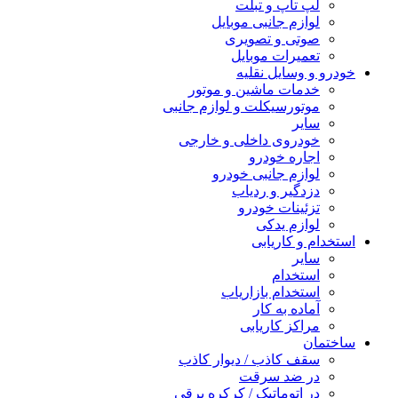
لپ تاپ و تبلت
لوازم جانبی موبایل
صوتی و تصویری
تعمیرات موبایل
خودرو و وسایل نقلیه
خدمات ماشین و موتور
موتورسیکلت و لوازم جانبی
سایر
خودروی داخلی و خارجی
اجاره خودرو
لوازم جانبی خودرو
دزدگیر و ردیاب
تزئینات خودرو
لوازم یدکی
استخدام و کاریابی
سایر
استخدام
استخدام بازاریاب
آماده به کار
مراکز کاریابی
ساختمان
سقف کاذب / دیوار کاذب
در ضد سرقت
در اتوماتیک / کرکره برقی