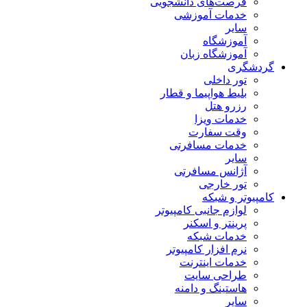
فرصت‌های دانشجویی
خدمات آموزشی
سایر
آموزشگاه
آموزشگاه زبان
گردشگری
تور داخلی
بلیط هواپیما و قطار
رزرو هتل
خدمات ویزا
وقت سفارت
خدمات مسافرتی
سایر
آژانس مسافرتی
تور خارجی
کامپیوتر و شبکه
لوازم جانبی کامپیوتر
پرینتر و اسکنر
خدمات شبکه
نرم افزار کامپیوتر
خدمات اینترنت
طراحی سایت
هاستینگ و دامنه
سایر