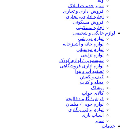
ویلا
سایر خدمات املاک
فروش اداری و تجاری
اجاره اداری و تجاری
فروش مسکونی
اجاره مسکونی
لوازم خانگی و شخصی
لوازم ورزشی
لوازم خانه و آشپزخانه
لوازم موسیقی
لوازم تزئینی
سیسمونی / لوازم کودک
لوازم اداری فروشگاهی
تصفیه آب و هوا
کیف و کفش
مجله و کتاب
پوشاک
کالای خواب
فرش / گلیم / قالیچه
لوازم چوبی / مبلمان
لوازم برقی و گازی
اسباب بازی
سایر
خدمات