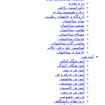
در و پنجره
دکوراسیون داخلی
برق و هوشمند سازی
ایزوگام و عایقهای رطوبتی
نمای ساختمان
شیشه ساختمان
نقاشی ساختمان
مصالح ساختمانی
خدمات ساختمانی
ماشین آلات ساختمانی
آسانسور /پله برقی /بالابر
بازسازی ساختمان
آموزشی
آموزشگاه کنکور
آموزشگاه رانندگی
آموزش درسی
آموزش حرفه و فن
آموزش تخصصی
آموزش موسیقی
آموزش کامپیوتر
آموزش ورزشی
تدریس خصوصی
پروژه‌های دانشگاهی