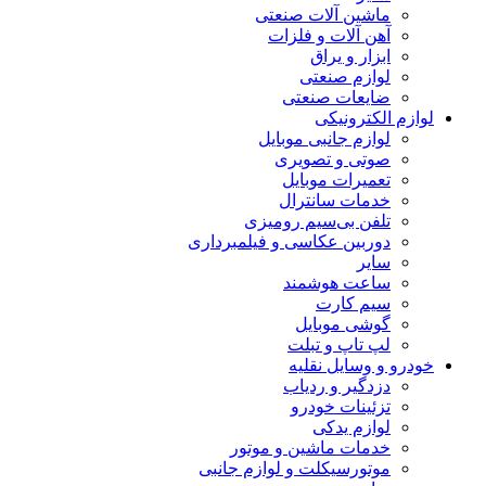
ماشین آلات صنعتی
آهن آلات و فلزات
ابزار و یراق
لوازم صنعتی
ضایعات صنعتی
لوازم الکترونیکی
لوازم جانبی موبایل
صوتی و تصویری
تعمیرات موبایل
خدمات سانترال
تلفن بی‌سیم رومیزی
دوربین عکاسی و فیلمبرداری
سایر
ساعت هوشمند
سیم کارت
گوشی موبایل
لپ تاپ و تبلت
خودرو و وسایل نقلیه
دزدگیر و ردیاب
تزئینات خودرو
لوازم یدکی
خدمات ماشین و موتور
موتورسیکلت و لوازم جانبی