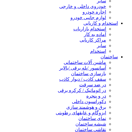
سایر
خودروی داخلی و خارجی
اجاره خودرو
لوازم جانبی خودرو
استخدام و کاریابی
استخدام بازاریاب
آماده به کار
مراکز کاریابی
سایر
استخدام
ساختمان
ماشین آلات ساختمانی
آسانسور /پله برقی /بالابر
بازسازی ساختمان
سقف کاذب / دیوار کاذب
در ضد سرقت
در اتوماتیک / کرکره برقی
در و پنجره
دکوراسیون داخلی
برق و هوشمند سازی
ایزوگام و عایقهای رطوبتی
نمای ساختمان
شیشه ساختمان
نقاشی ساختمان