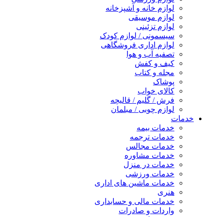
لوازم خانه و آشپزخانه
لوازم موسیقی
لوازم تزئینی
سیسمونی / لوازم کودک
لوازم اداری فروشگاهی
تصفیه آب و هوا
کیف و کفش
مجله و کتاب
پوشاک
کالای خواب
فرش / گلیم / قالیچه
لوازم چوبی / مبلمان
خدمات
خدمات بیمه
خدمات ترجمه
خدمات مجالس
خدمات مشاوره
خدمات در منزل
خدمات ورزشی
خدمات ماشین های اداری
هنری
خدمات مالی و حسابداری
واردات و صادرات