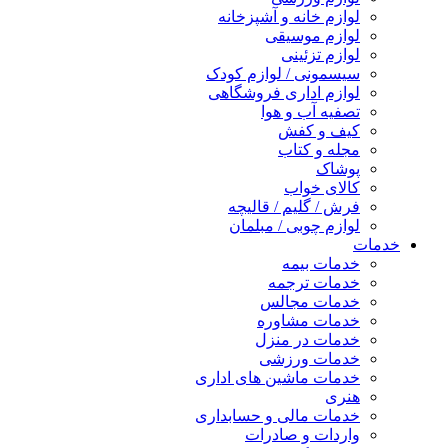
لوازم خانه و آشپزخانه
لوازم موسیقی
لوازم تزئینی
سیسمونی / لوازم کودک
لوازم اداری فروشگاهی
تصفیه آب و هوا
کیف و کفش
مجله و کتاب
پوشاک
کالای خواب
فرش / گلیم / قالیچه
لوازم چوبی / مبلمان
خدمات
خدمات بیمه
خدمات ترجمه
خدمات مجالس
خدمات مشاوره
خدمات در منزل
خدمات ورزشی
خدمات ماشین های اداری
هنری
خدمات مالی و حسابداری
واردات و صادرات