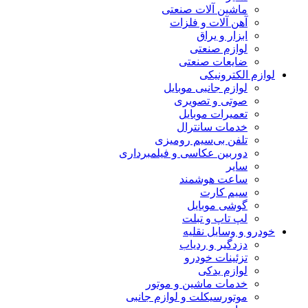
ماشین آلات صنعتی
آهن آلات و فلزات
ابزار و یراق
لوازم صنعتی
ضایعات صنعتی
لوازم الکترونیکی
لوازم جانبی موبایل
صوتی و تصویری
تعمیرات موبایل
خدمات سانترال
تلفن بی‌سیم رومیزی
دوربین عکاسی و فیلمبرداری
سایر
ساعت هوشمند
سیم کارت
گوشی موبایل
لپ تاپ و تبلت
خودرو و وسایل نقلیه
دزدگیر و ردیاب
تزئینات خودرو
لوازم یدکی
خدمات ماشین و موتور
موتورسیکلت و لوازم جانبی