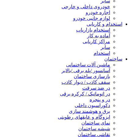
سایر
خودروی داخلی و خارجی
اجاره خودرو
لوازم جانبی خودرو
استخدام و کاریابی
استخدام بازاریاب
آماده به کار
مراکز کاریابی
سایر
استخدام
ساختمان
ماشین آلات ساختمانی
آسانسور /پله برقی /بالابر
بازسازی ساختمان
سقف کاذب / دیوار کاذب
در ضد سرقت
در اتوماتیک / کرکره برقی
در و پنجره
دکوراسیون داخلی
برق و هوشمند سازی
ایزوگام و عایقهای رطوبتی
نمای ساختمان
شیشه ساختمان
نقاشی ساختمان