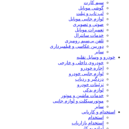
سیم کارت
گوشی موبایل
لپ تاپ و تبلت
لوازم جانبی موبایل
صوتی و تصویری
تعمیرات موبایل
خدمات سانترال
تلفن بی‌سیم رومیزی
دوربین عکاسی و فیلمبرداری
سایر
خودرو و وسایل نقلیه
خودروی داخلی و خارجی
اجاره خودرو
لوازم جانبی خودرو
دزدگیر و ردیاب
تزئینات خودرو
لوازم یدکی
خدمات ماشین و موتور
موتورسیکلت و لوازم جانبی
سایر
استخدام و کاریابی
استخدام
استخدام بازاریاب
آماده به کار