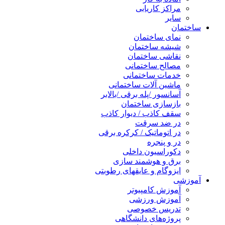
مراکز کاریابی
سایر
ساختمان
نمای ساختمان
شیشه ساختمان
نقاشی ساختمان
مصالح ساختمانی
خدمات ساختمانی
ماشین آلات ساختمانی
آسانسور /پله برقی /بالابر
بازسازی ساختمان
سقف کاذب / دیوار کاذب
در ضد سرقت
در اتوماتیک / کرکره برقی
در و پنجره
دکوراسیون داخلی
برق و هوشمند سازی
ایزوگام و عایقهای رطوبتی
آموزشی
آموزش کامپیوتر
آموزش ورزشی
تدریس خصوصی
پروژه‌های دانشگاهی