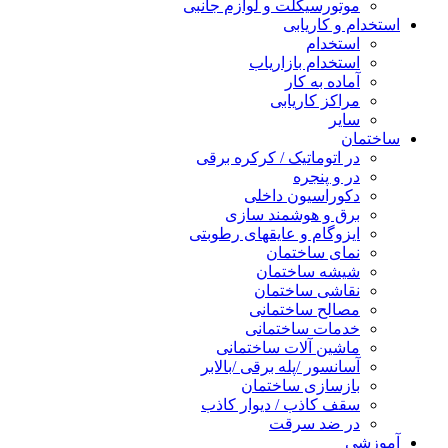
موتورسیکلت و لوازم جانبی
استخدام و کاریابی
استخدام
استخدام بازاریاب
آماده به کار
مراکز کاریابی
سایر
ساختمان
در اتوماتیک / کرکره برقی
در و پنجره
دکوراسیون داخلی
برق و هوشمند سازی
ایزوگام و عایقهای رطوبتی
نمای ساختمان
شیشه ساختمان
نقاشی ساختمان
مصالح ساختمانی
خدمات ساختمانی
ماشین آلات ساختمانی
آسانسور /پله برقی /بالابر
بازسازی ساختمان
سقف کاذب / دیوار کاذب
در ضد سرقت
آموزشی