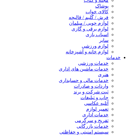
مجله و کتاب
پوشاک
کالای خواب
فرش / گلیم / قالیچه
لوازم چوبی / مبلمان
لوازم برقی و گازی
اسباب بازی
سایر
لوازم ورزشی
لوازم خانه و آشپزخانه
خدمات
خدمات ورزشی
خدمات ماشین های اداری
هنری
خدمات مالی و حسابداری
واردات و صادرات
ثبت شرکت و برند
چاپ و تبلیغات
آتلیه عکاسی
تعمیر لوازم
خدمات اداری
تفریح و سرگرمی
خدمات بازرگانی
سیستم امنیتی و حفاظتی