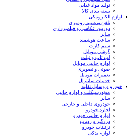
تولید مواد غذایی
بسته بندی کالا
لوازم الکترونیکی
تلفن بی‌سیم رومیزی
دوربین عکاسی و فیلمبرداری
سایر
ساعت هوشمند
سیم کارت
گوشی موبایل
لپ تاپ و تبلت
لوازم جانبی موبایل
صوتی و تصویری
تعمیرات موبایل
خدمات سانترال
خودرو و وسایل نقلیه
موتورسیکلت و لوازم جانبی
سایر
خودروی داخلی و خارجی
اجاره خودرو
لوازم جانبی خودرو
دزدگیر و ردیاب
تزئینات خودرو
لوازم یدکی