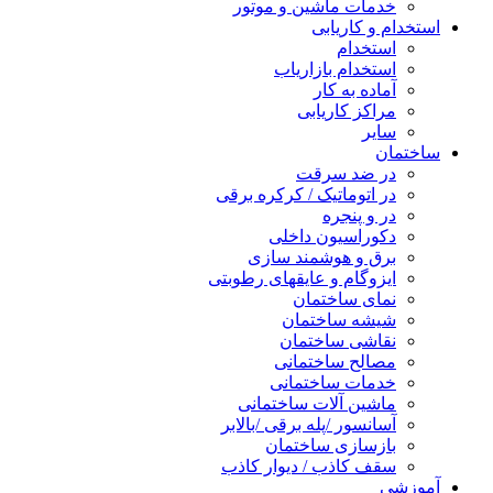
خدمات ماشین و موتور
استخدام و کاریابی
استخدام
استخدام بازاریاب
آماده به کار
مراکز کاریابی
سایر
ساختمان
در ضد سرقت
در اتوماتیک / کرکره برقی
در و پنجره
دکوراسیون داخلی
برق و هوشمند سازی
ایزوگام و عایقهای رطوبتی
نمای ساختمان
شیشه ساختمان
نقاشی ساختمان
مصالح ساختمانی
خدمات ساختمانی
ماشین آلات ساختمانی
آسانسور /پله برقی /بالابر
بازسازی ساختمان
سقف کاذب / دیوار کاذب
آموزشی