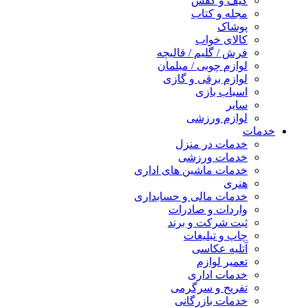
کیف و کفش
مجله و کتاب
پوشاک
کالای خواب
فرش / گلیم / قالیچه
لوازم چوبی / مبلمان
لوازم برقی و گازی
اسباب بازی
سایر
لوازم ورزشی
خدمات
خدمات در منزل
خدمات ورزشی
خدمات ماشین های اداری
هنری
خدمات مالی و حسابداری
واردات و صادرات
ثبت شرکت و برند
چاپ و تبلیغات
آتلیه عکاسی
تعمیر لوازم
خدمات اداری
تفریح و سرگرمی
خدمات بازرگانی