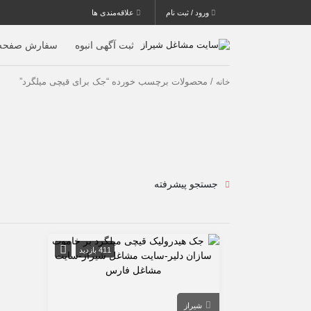
ورود / ثبت نام
علاقه‌مندی ها
ثبت آگهی انبوه
سفارش صفحه 
/ محصولات برچسب خورده “جک برای قیچی میلگرد”
خانه
جستجو پیشرفته
411 بازدید
شیراز