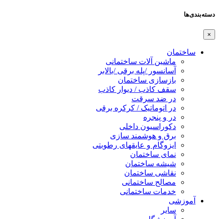
دسته‌بندی‌ها
×
ساختمان
ماشین آلات ساختمانی
آسانسور /پله برقی /بالابر
بازسازی ساختمان
سقف کاذب / دیوار کاذب
در ضد سرقت
در اتوماتیک / کرکره برقی
در و پنجره
دکوراسیون داخلی
برق و هوشمند سازی
ایزوگام و عایقهای رطوبتی
نمای ساختمان
شیشه ساختمان
نقاشی ساختمان
مصالح ساختمانی
خدمات ساختمانی
آموزشی
سایر