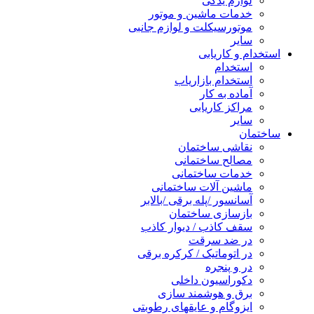
لوازم یدکی
خدمات ماشین و موتور
موتورسیکلت و لوازم جانبی
سایر
استخدام و کاریابی
استخدام
استخدام بازاریاب
آماده به کار
مراکز کاریابی
سایر
ساختمان
نقاشی ساختمان
مصالح ساختمانی
خدمات ساختمانی
ماشین آلات ساختمانی
آسانسور /پله برقی /بالابر
بازسازی ساختمان
سقف کاذب / دیوار کاذب
در ضد سرقت
در اتوماتیک / کرکره برقی
در و پنجره
دکوراسیون داخلی
برق و هوشمند سازی
ایزوگام و عایقهای رطوبتی