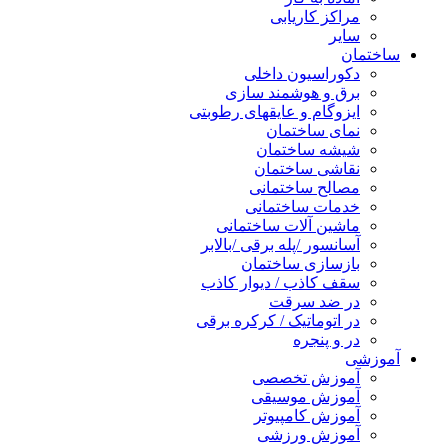
مراکز کاریابی
سایر
ساختمان
دکوراسیون داخلی
برق و هوشمند سازی
ایزوگام و عایقهای رطوبتی
نمای ساختمان
شیشه ساختمان
نقاشی ساختمان
مصالح ساختمانی
خدمات ساختمانی
ماشین آلات ساختمانی
آسانسور /پله برقی /بالابر
بازسازی ساختمان
سقف کاذب / دیوار کاذب
در ضد سرقت
در اتوماتیک / کرکره برقی
در و پنجره
آموزشی
آموزش تخصصی
آموزش موسیقی
آموزش کامپیوتر
آموزش ورزشی