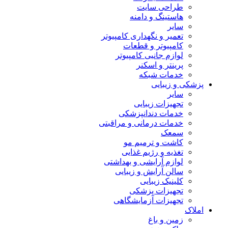
طراحی سایت
هاستینگ و دامنه
سایر
تعمیر و نگهداری کامپیوتر
کامپیوتر و قطعات
لوازم جانبی کامپیوتر
پرینتر و اسکنر
خدمات شبکه
پزشکی و زیبایی
سایر
تجهیزات زیبایی
خدمات دندانپزشکی
خدمات درمانی و مراقبتی
سمعک
کاشت و ترمیم مو
تغذیه و رژیم غذایی
لوازم آرایشی و بهداشتی
سالن آرایش و زیبایی
کلینیک زیبایی
تجهیزات پزشکی
تجهیزات آزمایشگاهی
املاک
زمین و باغ