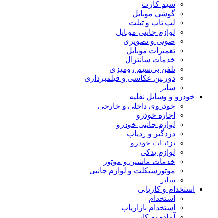
سیم کارت
گوشی موبایل
لپ تاپ و تبلت
لوازم جانبی موبایل
صوتی و تصویری
تعمیرات موبایل
خدمات سانترال
تلفن بی‌سیم رومیزی
دوربین عکاسی و فیلمبرداری
سایر
خودرو و وسایل نقلیه
خودروی داخلی و خارجی
اجاره خودرو
لوازم جانبی خودرو
دزدگیر و ردیاب
تزئینات خودرو
لوازم یدکی
خدمات ماشین و موتور
موتورسیکلت و لوازم جانبی
سایر
استخدام و کاریابی
استخدام
استخدام بازاریاب
آماده به کار