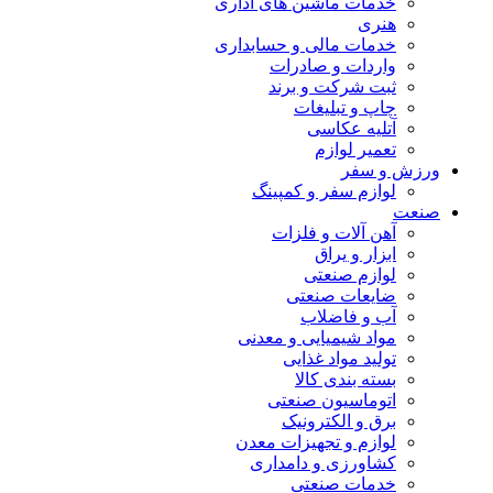
خدمات ماشین های اداری
هنری
خدمات مالی و حسابداری
واردات و صادرات
ثبت شرکت و برند
چاپ و تبلیغات
آتلیه عکاسی
تعمیر لوازم
ورزش و سفر
لوازم سفر و کمپینگ
صنعت
آهن آلات و فلزات
ابزار و یراق
لوازم صنعتی
ضایعات صنعتی
آب و فاضلاب
مواد شیمیایی و معدنی
تولید مواد غذایی
بسته بندی کالا
اتوماسیون صنعتی
برق و الکترونیک
لوازم و تجهیزات معدن
کشاورزی و دامداری
خدمات صنعتی