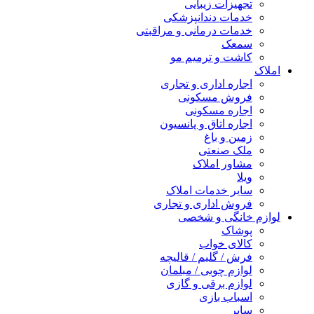
تجهیزات زیبایی
خدمات دندانپزشکی
خدمات درمانی و مراقبتی
سمعک
کاشت و ترمیم مو
املاک
اجاره اداری و تجاری
فروش مسکونی
اجاره مسکونی
اجاره اتاق و پانسیون
زمین و باغ
ملک صنعتی
مشاور املاک
ویلا
سایر خدمات املاک
فروش اداری و تجاری
لوازم خانگی و شخصی
پوشاک
کالای خواب
فرش / گلیم / قالیچه
لوازم چوبی / مبلمان
لوازم برقی و گازی
اسباب بازی
سایر