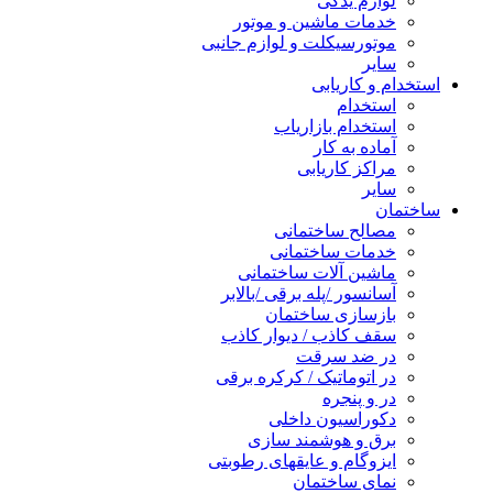
لوازم یدکی
خدمات ماشین و موتور
موتورسیکلت و لوازم جانبی
سایر
استخدام و کاریابی
استخدام
استخدام بازاریاب
آماده به کار
مراکز کاریابی
سایر
ساختمان
مصالح ساختمانی
خدمات ساختمانی
ماشین آلات ساختمانی
آسانسور /پله برقی /بالابر
بازسازی ساختمان
سقف کاذب / دیوار کاذب
در ضد سرقت
در اتوماتیک / کرکره برقی
در و پنجره
دکوراسیون داخلی
برق و هوشمند سازی
ایزوگام و عایقهای رطوبتی
نمای ساختمان